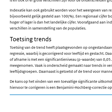
is en ook of er grote verschillen zijn voor de onderscheiden
Indexatie kan ook gebruikt worden voor het weergeven van regio
bijvoorbeeld gelijk gesteld aan 100(%). Een regionaal cijfer b
hoger of lager is dan het landelijke cijfer. Voorafgaand aan in
verschillen in samenstelling van de populaties.
Toetsing trends
Toetsing van de trend heeft plaatsgevonden op
ongestandaar
regressie, waarbij is gecorrigeerd voor leeftijd en geslacht. Da
of afname is met een significantieniveau (p-waarde) van 0,05. 
meegenomen.
Vaak is onderscheid gemaakt naar trends in v
leeftijdsgroepen. Daarnaast is getoetst of de trend voor mannen
De kans op het vinden van een toevallige significante uitkom
hiervoor te corrigeren is een Benjamini‐Hochberg‐correctie o