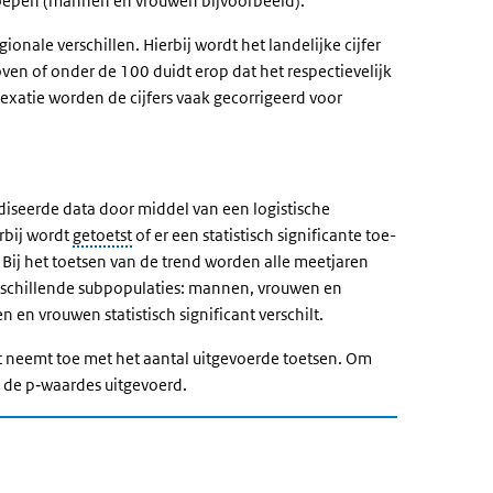
 groepen (mannen en vrouwen bijvoorbeeld).
nale verschillen. Hierbij wordt het landelijke cijfer
oven of onder de 100 duidt erop dat het respectievelijk
dexatie worden de cijfers vaak gecorrigeerd voor
diseerde
data door middel van een logistische
arbij wordt
getoetst
of er een statistisch significante toe-
Bij het toetsen van de trend
worden alle meetjaren
erschillende subpopulaties: mannen, vrouwen en
 en vrouwen statistisch significant verschilt.
st neemt toe met het aantal uitgevoerde toetsen. Om
p de p‐waardes uitgevoerd.