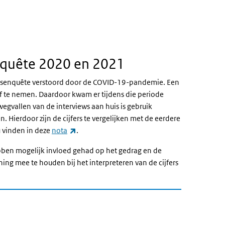
ve knop)
quête 2020 en 2021
dsenquête verstoord door de COVID-19-pandemie. Een
 af te nemen. Daardoor kwam er tijdens die periode
wegvallen van de interviews aan huis is gebruik
ierdoor zijn de cijfers te vergelijken met de eerdere
(externe link)
 vinden in deze
nota
.
en mogelijk invloed gehad op het gedrag en de
ing mee te houden bij het interpreteren van de cijfers