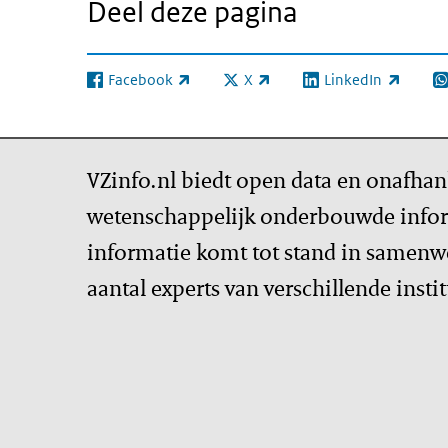
Deel deze pagina
Facebook
X
LinkedIn
(externe link)
(externe link)
(externe link)
(e
VZinfo.nl biedt open data en onafhan
wetenschappelijk onderbouwde infor
informatie komt tot stand in samenw
aantal experts van verschillende insti