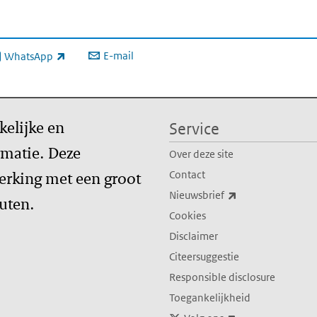
E-mail
WhatsApp
xterne link)
kelijke en
Service
matie. Deze
Over deze site
erking met een groot
Contact
(externe link)
Nieuwsbrief
tuten.
Cookies
Disclaimer
Citeersuggestie
Responsible disclosure
Toegankelijkheid