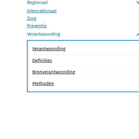
Regionaal
Submenu openen
Internationaal
Zorg
Preventie
Verantwoording
Submenu sluiten
Verantwoording
Definities
Bronverantwoording
(Actieve pagina)
Methoden