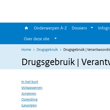
Overslaan en naar de inhoud gaan
Direct naar de hoofdnavigatie
Onderwerpen A-Z
Dossiers
Infogr
Over deze site
Home
Drugsgebruik
Drugsgebruik | Verantwoord
Drugsgebruik | Veran
Overslaan menu
In het kort
Volwassenen
Jongeren
Opleiding
Gevolgen