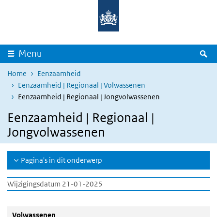
Overslaan en naar de inhoud gaan
Direct naar de hoofdnavigatie
Z
Menu
Home
Eenzaamheid
Eenzaamheid | Regionaal | Volwassenen
Eenzaamheid | Regionaal | Jongvolwassenen
Eenzaamheid | Regionaal |
Jongvolwassenen
Pagina's in dit onderwerp
Wijzigingsdatum 21-01-2025
Volwassenen