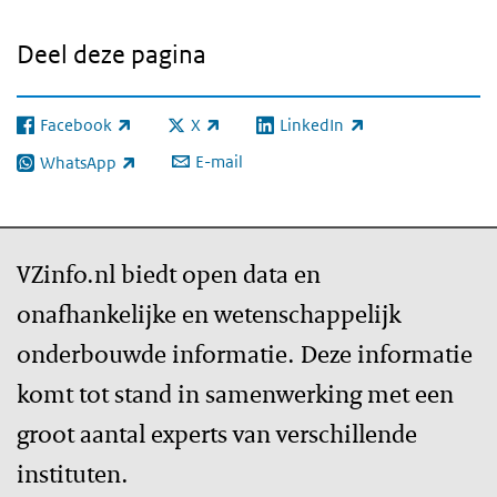
Deel deze pagina
Facebook
X
LinkedIn
(externe link)
(externe link)
(externe link)
E-mail
WhatsApp
(externe link)
VZinfo.nl biedt open data en
onafhankelijke en wetenschappelijk
onderbouwde informatie. Deze informatie
komt tot stand in samenwerking met een
groot aantal experts van verschillende
instituten.