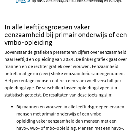
(externe link)
cijfers
op basis van de enquête Sociale Samenhang en Welzijn.
In alle leeftijdsgroepen vaker
eenzaamheid bij primair onderwijs of een
vmbo-opleiding
Bovenstaande grafieken presenteren cijfers over eenzaamheid
naar leeftijd en opleiding van 2024. De linker grafiek gaat over
mannen en de rechter grafiek over vrouwen.
Eenzaamheid
betreft matige en (zeer) sterke eenzaamheid samengenomen.
Het percentage mensen dat zich eenzaam voelt verschilt per
opleidingstype. De verschillen tussen opleidingstypen zijn
statistisch
getoetst
. De resultaten van deze toetsing zijn:
Bij mannen en vrouwen in alle leeftijdsgroepen ervaren
mensen met primair onderwijs of een vmbo-
opleiding vaker eenzaamheid dan mensen met een
havo-, vwo- of mbo-opleiding. Mensen met een havo-,