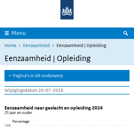
Overslaan en naar de inhoud gaan
Direct naar de hoofdnavigatie
Z
Menu
Home
Eenzaamheid
Eenzaamheid | Opleiding
Eenzaamheid | Opleiding
Pagina's in dit onderwerp
Wijzigingsdatum 20-07-2026
Eenzaamheid naar geslacht en opleiding 2024
Eenzaamheid naar opleiding
Sla de grafiek 'Eenzaamheid naar geslacht en opleiding 2024' ove
Eenzaamheid naar geslacht en opleiding 2024
25 jaar en ouder
Staaf grafiek met 9 reeksen.
Percentage
25 jaar en ouder
100
Bekijk als data tabel.