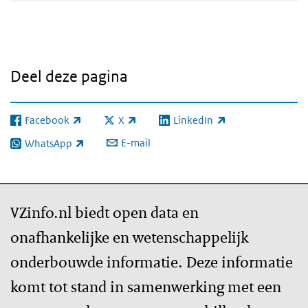
Deel deze pagina
Facebook
X
LinkedIn
(externe link)
(externe link)
(externe link)
E-mail
WhatsApp
(externe link)
VZinfo.nl biedt open data en
onafhankelijke en wetenschappelijk
onderbouwde informatie. Deze informatie
komt tot stand in samenwerking met een