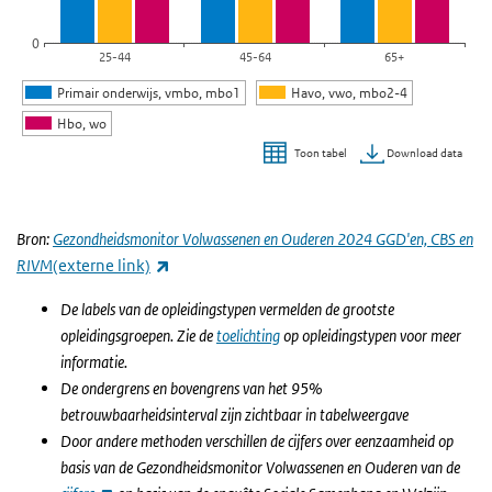
0
25-44
45-64
65+
Primair onderwijs, vmbo, mbo1
Havo, vwo, mbo2-4
Hbo, wo
Download data
Toon tabel
Einde van interactieve grafiek.
Bron:
Gezondheidsmonitor Volwassenen en Ouderen 2024 GGD'en, CBS en
(externe link)
RIVM
(externe link)
De labels van de opleidingstypen vermelden de grootste
opleidingsgroepen. Zie de
toelichting
op opleidingstypen voor meer
informatie.
De ondergrens en bovengrens van het 95%
betrouwbaarheidsinterval zijn zichtbaar in tabelweergave
Door andere methoden verschillen de cijfers over eenzaamheid op
basis van de Gezondheidsmonitor Volwassenen en Ouderen van de