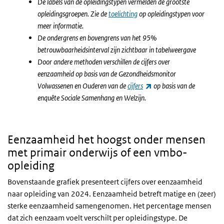
De labels van de opleidingstypen vermelden de grootste
opleidingsgroepen. Zie de
toelichting
op opleidingstypen voor
meer informatie.
De ondergrens en bovengrens van het 95%
betrouwbaarheidsinterval zijn zichtbaar in tabelweergave
Door andere methoden verschillen de cijfers over
eenzaamheid op basis van de Gezondheidsmonitor
(externe link)
Volwassenen en Ouderen van de
cijfers
op basis van de
enquête Sociale Samenhang en Welzijn.
Eenzaamheid het hoogst onder mensen
met primair onderwijs of een vmbo-
opleiding
Bovenstaande grafiek presenteert cijfers over eenzaamheid
naar opleiding van 2024. Eenzaamheid betreft matige en (zeer)
sterke eenzaamheid samengenomen. Het percentage mensen
dat zich eenzaam voelt verschilt per opleidingstype. De