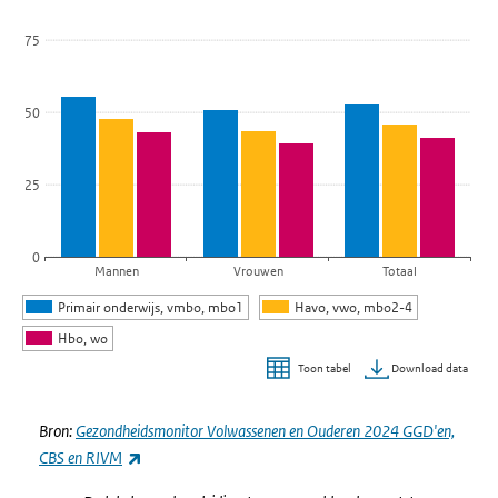
De grafiek heeft 1 X-as die categories weergeeft.
75
De grafiek heeft 1 Y-as die Percentage weergeeft.
50
25
0
Mannen
Vrouwen
Totaal
Primair onderwijs, vmbo, mbo1
Havo, vwo, mbo2-4
Hbo, wo
Download data
Toon tabel
Einde van interactieve grafiek.
Bron:
Gezondheidsmonitor Volwassenen en Ouderen 2024 GGD'en,
(externe link)
CBS en RIVM