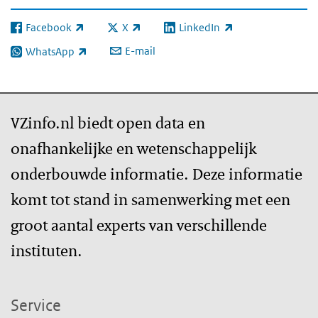
Facebook
X
LinkedIn
(externe link)
(externe link)
(externe link)
E-mail
WhatsApp
(externe link)
VZinfo.nl biedt open data en
onafhankelijke en wetenschappelijk
onderbouwde informatie. Deze informatie
komt tot stand in samenwerking met een
groot aantal experts van verschillende
instituten.
Service