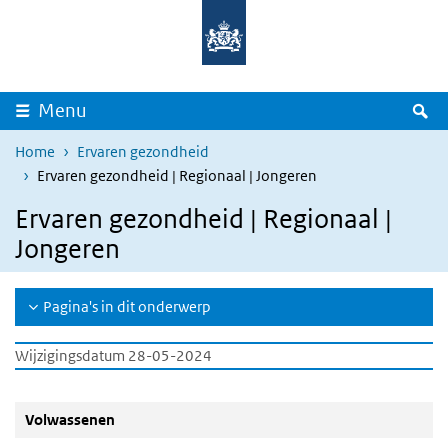
Overslaan en naar de inhoud gaan
Direct naar de hoofdnavigatie
Z
Menu
Home
Ervaren gezondheid
Ervaren gezondheid | Regionaal | Jongeren
Ervaren gezondheid | Regionaal |
Jongeren
Pagina's in dit onderwerp
Wijzigingsdatum 28-05-2024
Volwassenen