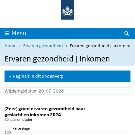
Overslaan en naar de inhoud gaan
Direct naar de hoofdnavigatie
Z
Menu
Home
Ervaren gezondheid
Ervaren gezondheid | Inkomen
Ervaren gezondheid | Inkomen
Pagina's in dit onderwerp
Wijzigingsdatum 20-07-2026
(Zeer) goed ervaren gezondheid naar geslacht en 
Ervaren gezondheid naar leeftijd en inkom
Sla de grafiek '(Zeer) goed ervaren gezondheid naar geslacht en 
(Zeer) goed ervaren gezondheid naar
geslacht en inkomen 2024
Staaf grafiek met 15 reeksen.
25 jaar en ouder
25 jaar en ouder
Percentage
Bekijk als data tabel.
100