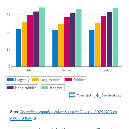
De grafiek heeft 1 X-as die categories weergeeft.
De grafiek heeft 1 Y-as die Percentage weergeeft.
75
50
25
0
Man
Vrouw
Totaal
Laagste
Laag-midden
Midden
Hoog-midden
Hoogste
Download data
Toon tabel
Einde van interactieve grafiek.
Bron:
Gezondheidsmonitor Volwassenen en Ouderen 2024 GGD'en,
(externe link)
CBS en RIVM