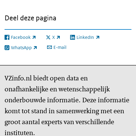
Deel deze pagina
Facebook
X
LinkedIn
(externe link)
(externe link)
(externe link)
E-mail
WhatsApp
(externe link)
VZinfo.nl biedt open data en
onafhankelijke en wetenschappelijk
onderbouwde informatie. Deze informatie
komt tot stand in samenwerking met een
groot aantal experts van verschillende
instituten.