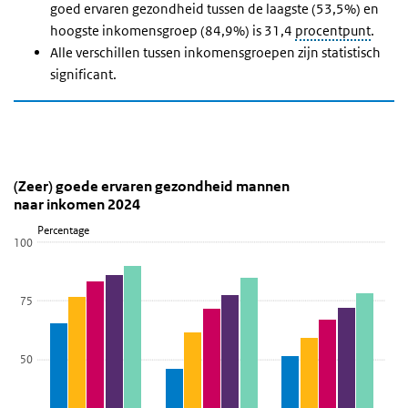
goed ervaren gezondheid tussen de laagste (53,5%) en
hoogste inkomensgroep (84,9%) is 31,4
procentpunt
.
Alle verschillen tussen inkomensgroepen zijn statistisch
significant.
Ervarend gezondheid mannen en rrouwen na
(Zeer) goede ervaren gezondheid mannen naar in
Mannen
Sla de grafiek '(Zeer) goede ervaren gezondheid mannen naar ink
(Zeer) goede ervaren gezondheid mannen
naar inkomen 2024
Staaf grafiek met 15 reeksen.
Percentage
Bekijk als data tabel.
100
De grafiek heeft 1 X-as die categories weergeeft.
De grafiek heeft 1 Y-as die Percentage weergeeft.
75
50