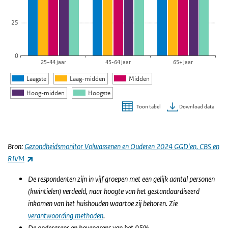
25
0
25-44 jaar
45-64 jaar
65+ jaar
Laagste
Laag-midden
Midden
Hoog-midden
Hoogste
Download data
Toon tabel
Einde van interactieve grafiek.
Bron:
Gezondheidsmonitor Volwassenen en Ouderen 2024 GGD'en, CBS en
(externe link)
RIVM
De respondenten zijn in vijf groepen met een gelijk aantal personen
(kwintielen) verdeeld, naar hoogte van het gestandaardiseerd
inkomen van het huishouden waartoe zij behoren. Zie
verantwoording methoden
.
De ondergrens en bovengrens van het 95%