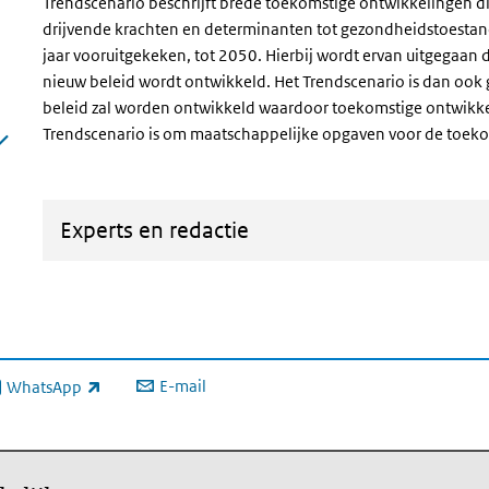
Trendscenario beschrijft brede toekomstige ontwikkelingen di
drijvende krachten en determinanten tot gezondheidstoestand
jaar vooruitgekeken, tot 2050. Hierbij wordt ervan uitgegaan d
nieuw beleid wordt ontwikkeld. Het Trendscenario is dan ook 
beleid zal worden ontwikkeld waardoor toekomstige ontwikke
Trendscenario is om maatschappelijke opgaven voor de toekom
Experts en redactie
E-mail
WhatsApp
xterne link)