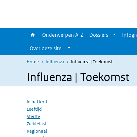
Overslaan en naar de inhoud gaan
Direct naar de hoofdnavigatie
Onderwerpen A-Z
Dossiers
Infogr
Over deze site
Home
Influenza
Influenza | Toekomst
Influenza | Toekomst
Overslaan menu
In het kort
Leeftijd
Sterfte
Ziektelast
Regionaal