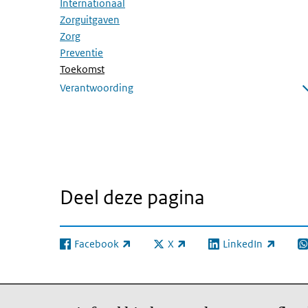
Internationaal
Zorguitgaven
Zorg
Preventie
(Actieve pagina)
Toekomst
Verantwoording
Submenu openen
Deel deze pagina
Facebook
X
LinkedIn
(externe link)
(externe link)
(externe link)
(e