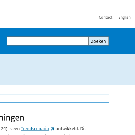
Contact
English
Zoeken
Zoeken
eningen
 link)
(externe link)
24) is een
Trendscenario
ontwikkeld. Dit