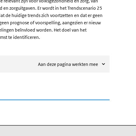
e relevant zijn voor volksgezondheid en zorg, van
 en zorguitgaven. Er wordt in het Trendscenario 25
at de huidige trends zich voortzetten en dat er geen
geen prognose of voorspelling, aangezien er nieuw
lingen beïnvloed worden. Het doel van het
st te identificeren.
Aan deze pagina werkten mee