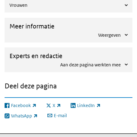
Vrouwen
Meer informatie
Weergeven
Experts en redactie
Aan deze pagina werkten mee
Deel deze pagina
Facebook
X
LinkedIn
(externe link)
(externe link)
(externe link)
E-mail
WhatsApp
(externe link)