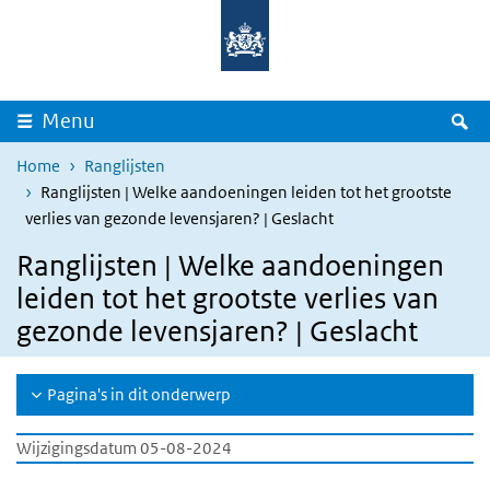
Overslaan en naar de inhoud gaan
Direct naar de hoofdnavigatie
Z
Menu
Home
Ranglijsten
Ranglijsten | Welke aandoeningen leiden tot het grootste
verlies van gezonde levensjaren? | Geslacht
Ranglijsten | Welke aandoeningen
leiden tot het grootste verlies van
gezonde levensjaren? | Geslacht
Pagina's in dit onderwerp
Wijzigingsdatum 05-08-2024