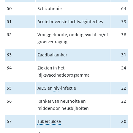
60
Schizofrenie
64
61
Acute bovenste luchtweginfecties
39
62
Vroeggeboorte, ondergewicht en/of
38
groeivertraging
63
Zaadbalkanker
31
64
Ziekten in het
24
Rijksvaccinatieprogramma
65
AIDS en
hiv
-infectie
22
66
Kanker van neusholte en
22
middenoor, neusbijholten
67
Tuberculose
20