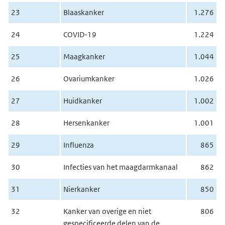
23
Blaaskanker
1.276
24
COVID-19
1.224
25
Maagkanker
1.044
26
Ovariumkanker
1.026
27
Huidkanker
1.002
28
Hersenkanker
1.001
29
Influenza
865
30
Infecties van het maagdarmkanaal
862
31
Nierkanker
850
32
Kanker van overige en niet
806
gespecificeerde delen van de