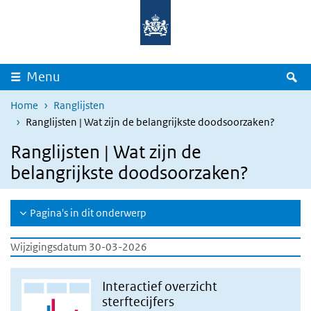
Overslaan en naar de inhoud gaan
Direct naar de hoofdnavigatie
Z
Menu
Home
Ranglijsten
Ranglijsten | Wat zijn de belangrijkste doodsoorzaken?
Ranglijsten | Wat zijn de
belangrijkste doodsoorzaken?
Pagina's in dit onderwerp
Wijzigingsdatum 30-03-2026
Interactief overzicht
sterftecijfers