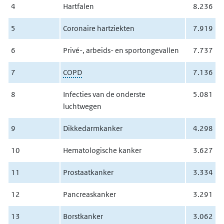
4
Hartfalen
8.236
5
Coronaire hartziekten
7.919
6
Privé-, arbeids- en sportongevallen
7.737
7
COPD
7.136
8
Infecties van de onderste
5.081
luchtwegen
9
Dikkedarmkanker
4.298
10
Hematologische kanker
3.627
11
Prostaatkanker
3.334
12
Pancreaskanker
3.291
13
Borstkanker
3.062