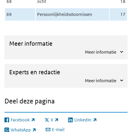
68
Jicht
18
69
Persoonlijkheidsstoornissen
17
Meer informatie
Meer informatie
Experts en redactie
Meer informatie
Deel deze pagina
Facebook
X
LinkedIn
(externe link)
(externe link)
(externe link)
E-mail
WhatsApp
(externe link)