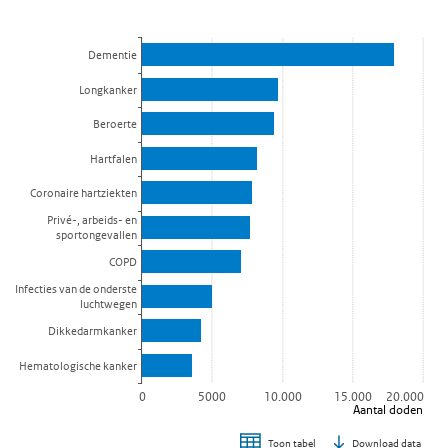
Staaf grafiek met 10 staven.
Bekijk als data tabel.
De grafiek heeft 1 X-as die categories weergeeft.
Dementie
De grafiek heeft 1 Y-as die Aantal doden weergeeft.
Longkanker
Beroerte
Hartfalen
Coronaire hartziekten
Privé-, arbeids- en
sportongevallen
COPD
Infecties van de onderste
luchtwegen
Dikkedarmkanker
Hematologische kanker
0
5000
10.000
15.000
20.000
Aantal doden
Download data
Toon tabel