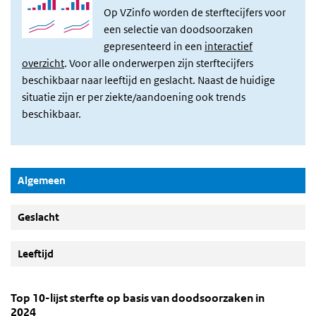
Op VZinfo worden de sterftecijfers voor
een selectie van doodsoorzaken
gepresenteerd in een
interactief
overzicht
. Voor alle onderwerpen zijn sterftecijfers
beschikbaar naar leeftijd en geslacht. Naast de huidige
situatie zijn er per ziekte/aandoening ook trends
beschikbaar.
(Actieve knop)
Algemeen
Geslacht
Leeftijd
Top 10-lijst sterfte op basis van doodsoorzaken in 
Algemeen
Sla de grafiek 'Top 10-lijst sterfte op basis van doodsoorzaken in
Top 10-lijst sterfte op basis van doodsoorzaken in
2024