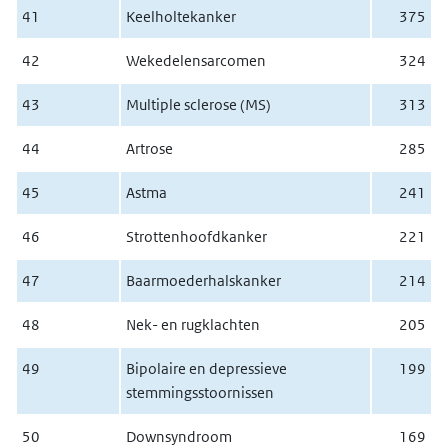
41
Keelholtekanker
375
42
Wekedelensarcomen
324
43
Multiple sclerose (MS)
313
44
Artrose
285
45
Astma
241
46
Strottenhoofdkanker
221
47
Baarmoederhalskanker
214
48
Nek- en rugklachten
205
49
Bipolaire en depressieve
199
stemmingsstoornissen
50
Downsyndroom
169