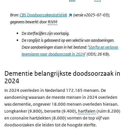
Einde van interactieve grafiek.
(externe link)
Bron:
CBS Doodsoorzakenstatistiek
(versie v2025-07-03);
gegevens bewerkt door
RIVM
De sterftecijfers zijn voorlopig.
De ranglijst is gebaseerd op een selectie van aandoeningen.
Deze aandoeningen staan in het bestand: '
Sterfte en verloren
levensjaren naar doodsoorzaak in 2024
' (ODS; 26 KB).
Dementie belangrijkste doodsoorzaak in
2024
In 2024 overleden in Nederland
172.165
mensen. De
aandoening waaraan de meeste mensen in 2024 overleden
was dementie, ongeveer 18.000 mensen overleden hieraan.
Longkanker (9.800), beroerte (9.400),
hartfalen
(ruim 8.200)
en coronaire hartziekten (8.000) vormen de top vijf van
doodsoorzaken die leiden tot de hoogste sterfte.