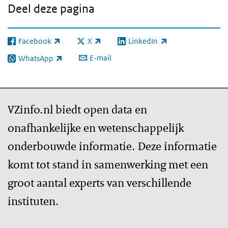
Deel deze pagina
Facebook
X
LinkedIn
(externe link)
(externe link)
(externe link)
E-mail
WhatsApp
(externe link)
VZinfo.nl biedt open data en
onafhankelijke en wetenschappelijk
onderbouwde informatie. Deze informatie
komt tot stand in samenwerking met een
groot aantal experts van verschillende
instituten.