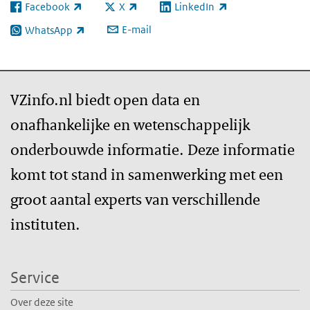
Facebook
X
LinkedIn
(externe link)
(externe link)
(externe link)
E-mail
WhatsApp
(externe link)
VZinfo.nl biedt open data en
onafhankelijke en wetenschappelijk
onderbouwde informatie. Deze informatie
komt tot stand in samenwerking met een
groot aantal experts van verschillende
instituten.
Service
Over deze site