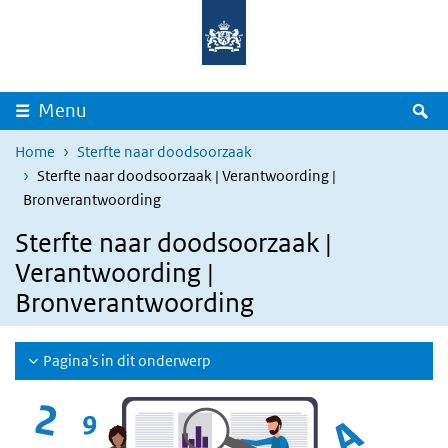
Overslaan en naar de inhoud gaan
Direct naar de hoofdnavigatie
Z
Menu
Home
Sterfte naar doodsoorzaak
Sterfte naar doodsoorzaak | Verantwoording |
Bronverantwoording
Sterfte naar doodsoorzaak |
Verantwoording |
Bronverantwoording
Pagina's in dit onderwerp