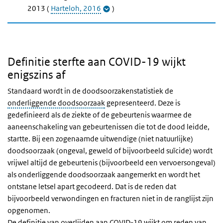
2013 (
Harteloh, 2016
)
Definitie sterfte aan COVID-19 wijkt
enigszins af
Standaard wordt in de doodsoorzakenstatistiek de
onderliggende doodsoorzaak
gepresenteerd. Deze is
gedefinieerd als de ziekte of de gebeurtenis waarmee de
aaneenschakeling van gebeurtenissen die tot de dood leidde,
startte. Bij een zogenaamde uitwendige (niet natuurlijke)
doodsoorzaak (ongeval, geweld of bijvoorbeeld suïcide) wordt
vrijwel altijd de gebeurtenis (bijvoorbeeld een vervoersongeval)
als onderliggende doodsoorzaak aangemerkt en wordt het
ontstane letsel apart gecodeerd. Dat is de reden dat
bijvoorbeeld verwondingen en fracturen niet in de ranglijst zijn
opgenomen.
De definitie van overlijden aan COVID-19 wijkt om reden van