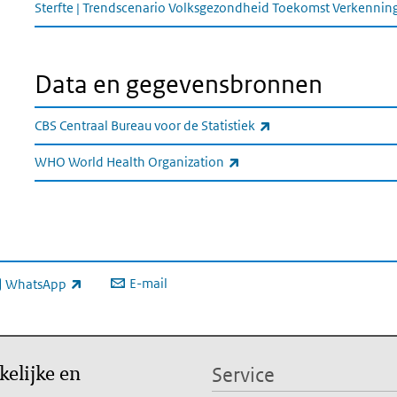
Sterfte | Trendscenario Volksgezondheid Toekomst Verkenni
Data en gegevensbronnen
(externe link)
CBS Centraal Bureau voor de Statistiek
(externe link)
WHO World Health Organization
E-mail
WhatsApp
xterne link)
kelijke en
Service