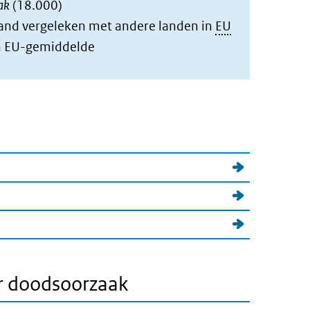
aak
(18.000)
rland vergeleken met andere landen in
EU
an EU-gemiddelde
ar doodsoorzaak