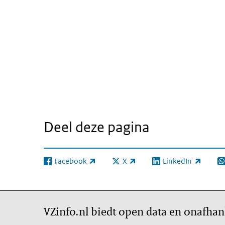
Deel deze pagina
Facebook
X
LinkedIn
(externe link)
(externe link)
(externe link)
(e
VZinfo.nl biedt open data en onafhan