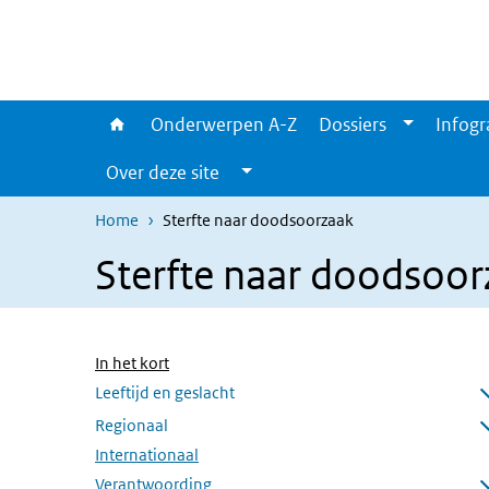
Overslaan en naar de inhoud gaan
Direct naar de hoofdnavigatie
Onderwerpen A-Z
Dossiers
Infogr
Over deze site
Home
Sterfte naar doodsoorzaak
Sterfte naar doodsoor
Overslaan menu
(Actieve pagina)
In het kort
Leeftijd en geslacht
Submenu openen
Regionaal
Submenu openen
Internationaal
Verantwoording