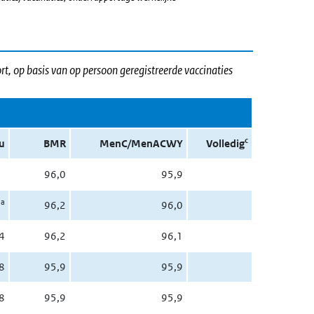
rt, op basis van op persoon geregistreerde vaccinaties
c
u
BMR
MenC/MenACWY
Volledig
96,0
95,9
a
4
96,2
96,0
4
96,2
96,1
8
95,9
95,9
8
95,9
95,9