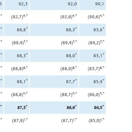
5
92,3
92,0
90,1
,*
e,*
e,*
e,*
(92,7)
(92,8)
(90,6)
*
*
*
*
0
88,8
88,3
83,6
,*
f
,*
f
,*
f
,*
(89,4)
(89,4)
(84,2)
*
*
*
*
8
88,3
88,0
83,1
,*
g
,*
g
,*
g
,*
(88,8)
(88,9)
(83,7)
*
*
*
*
8
88,1
87,7
85,4
,*
h,*
h,*
h,*
(88,8)
(88,7)
(86,0)
*
*
*
*
7
87,3
86,9
84,5
,*
i,*
i,*
i,*
(87,9)
(87,7)
(85,0)