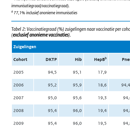
immunisatiegraad/vaccinatiegraad).
a
77,1% inclusief anonieme immunisaties
Tabel 2: Vaccinatiegraad (%) zuigelingen naar vaccinatie per coho
(
exclusief anonieme vaccinaties
).
Zuigelingen
b
Cohort
DKTP
Hib
HepB
Pne
2005
94,5
95,1
17,9
2006
95,2
95,9
18,6
94,
2007
95,0
95,6
19,3
94,
2008
95,4
96,0
19,4
94,
2009
95,4
96,0
19,5
94,