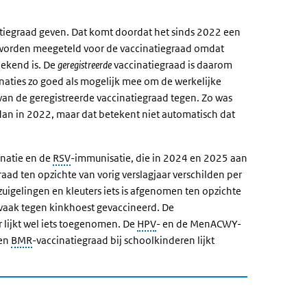
atiegraad geven. Dat komt doordat het sinds 2022 een
 worden meegeteld voor de vaccinatiegraad omdat
bekend is. De
geregistreerde
vaccinatiegraad is daarom
aties zo goed als mogelijk mee om de werkelijke
 van de geregistreerde vaccinatiegraad tegen. Zo was
 dan in 2022, maar dat betekent niet automatisch dat
inatie en de
RSV
-immunisatie, die in 2024 en 2025 aan
aad ten opzichte van vorig verslagjaar verschilden per
j zuigelingen en kleuters iets is afgenomen ten opzichte
 vaak tegen kinkhoest gevaccineerd. De
r lijkt wel iets toegenomen. De
HPV
- en de MenACWY-
 en
BMR
-vaccinatiegraad bij schoolkinderen lijkt