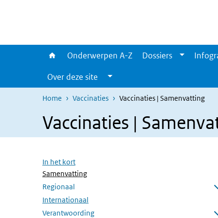
Overslaan en naar de inhoud gaan
Direct naar de hoofdnavigatie
Onderwerpen A-Z
Dossiers
Infogr
Over deze site
Home
Vaccinaties
Vaccinaties | Samenvatting
Vaccinaties | Samenva
Overslaan menu
In het kort
(Actieve pagina)
Samenvatting
Regionaal
Submenu openen
Internationaal
Verantwoording