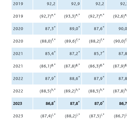
2019
92,2
92,9
92,2
92,
e,*
e,*
e,*
e
2019
(92,7)
(93,3)
(92,7)
(92,6)
*
*
*
2020
87,3
89,0
87,6
90,
f,*
f,*
f
,*
f
2020
(88,0)
(89,6)
(88,2)
(90,0)
*
*
*
2021
85,4
87,2
85,7
87,
g
,*
g
,*
g
,*
g
2021
(86,1)
(87,8)
(86,3)
(87,9)
*
*
*
2022
87,9
88,6
87,9
87,
h,*
h,*
h,*
h
2022
(88,5)
(89,2)
(88,5)
(87,8)
*
*
*
2023
86,8
87,8
87,0
86,
i,*
i,*
i,*
i
2023
(87,4)
(88,2)
(87,5)
(86,7)