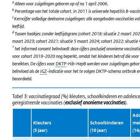
a
Alleen voor zuigelingen geboren op of na 1 april 2006.
b
Percentage van het totale cohort. In 2011 is universele hepatitis B-vacc
c
Kerncijfer volledige deelname zuigelingen: alle aangeboden vaccinaties 
leeftijd.
d
Tussen haakjes: zonder leeftijdsgrens (cohort 2018: situatie 2 maart 20
maart 2023; cohort 2021: situatie 5 maart 2024; cohort 2022: situatie 
*
het informed consent beïnvloedt deze cijfers (exclusief anonieme vaccinat
voor cohort 2019-2020 nog beperkt, omdat het kinderen betrof die voor e
bereikten. De cijfers voor
DKTP
-Hib-HepB werden voor zuigelingen gebo
beïnvloed als de
JGZ
-indicatie voor het te volgen DKTP-schema ontbrak en
beoordeeld.
Tabel 3: vaccinatiegraad (%) kleuters, schoolkinderen en adolesce
geregistreerde vaccinaties (
exclusief anonieme vaccinaties
).
Ado
Kleuters
Schoolkinderen
mei
(5 jaar)
(10 jaar)
(14