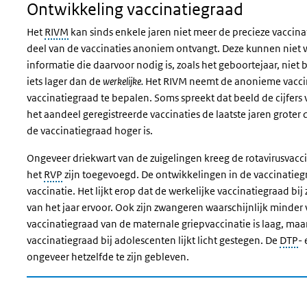
Ontwikkeling vaccinatiegraad
Het
RIVM
kan sinds enkele jaren niet meer de precieze vaccin
deel van de vaccinaties anoniem ontvangt. Deze kunnen niet
informatie die daarvoor nodig is, zoals het geboortejaar, niet 
iets lager dan de
werkelijke.
Het RIVM neemt de anonieme vaccin
vaccinatiegraad te bepalen. Soms spreekt dat beeld de cijfers
het aandeel geregistreerde vaccinaties de laatste jaren groter
de vaccinatiegraad hoger is.
Ongeveer driekwart van de zuigelingen kreeg de rotavirusvacc
het
RVP
zijn toegevoegd. De ontwikkelingen in de vaccinatiegr
vaccinatie. Het lijkt erop dat de werkelijke vaccinatiegraad bi
van het jaar ervoor. Ook zijn zwangeren waarschijnlijk minder
vaccinatiegraad van de maternale griepvaccinatie is laag, maa
vaccinatiegraad bij adolescenten lijkt licht gestegen. De
DTP
-
ongeveer hetzelfde te zijn gebleven.