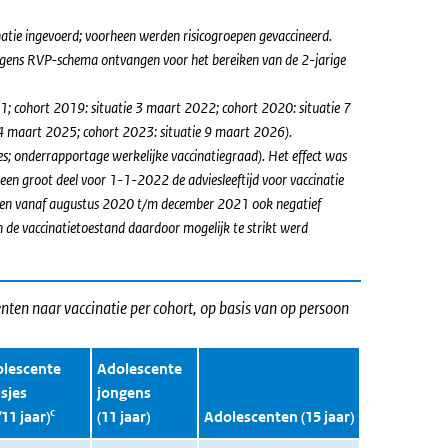
inatie ingevoerd; voorheen werden risicogroepen gevaccineerd.
volgens RVP-schema ontvangen voor het bereiken van de 2-jarige
21; cohort 2019: situatie 3 maart 2022; cohort 2020: situatie 7
4 maart 2025; cohort 2023: situatie 9 maart 2026).
ies; onderrapportage werkelijke vaccinatiegraad). Het effect was
en groot deel voor 1-1-2022 de adviesleeftijd voor vaccinatie
ren vanaf augustus 2020 t/m december 2021 ook negatief
 de vaccinatietoestand daardoor mogelijk te strikt werd
nten naar vaccinatie per cohort, op basis van op persoon
lescente
Adolescente
sjes
jongens
c
/11 jaar)
(11 jaar)
Adolescenten (15 jaar)