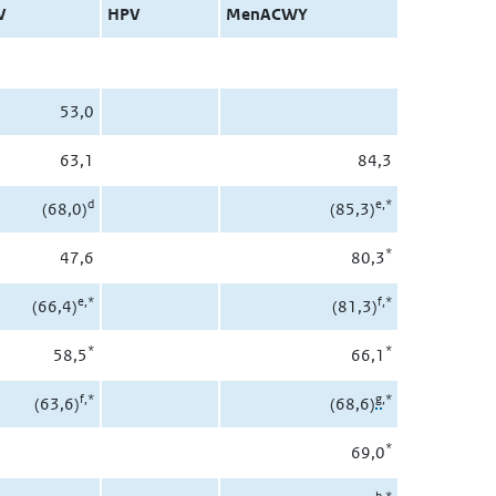
V
HPV
MenACWY
53,0
63,1
84,3
d
e
,*
(68,0)
(85,3)
*
47,6
80,3
e,*
f
,*
(66,4)
(81,3)
*
*
58,5
66,1
f
,*
g
,*
(63,6)
(68,6)
*
69,0