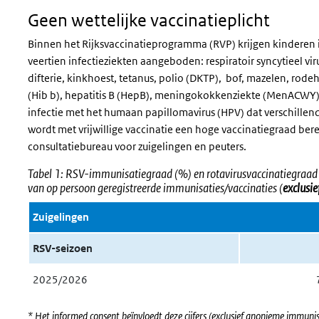
Geen wettelijke vaccinatieplicht
Binnen het Rijksvaccinatieprogramma (RVP) krijgen kinderen in
veertien infectieziekten aangeboden: respiratoir syncytieel viru
difterie, kinkhoest, tetanus, polio (DKTP), bof, mazelen, rod
(Hib b), hepatitis B (HepB), meningokokkenziekte (MenACW
infectie met het humaan papillomavirus (HPV) dat verschillen
wordt met vrijwillige vaccinatie een hoge vaccinatiegraad bere
consultatiebureau voor zuigelingen en peuters.
Tabel 1:
RSV-immunisatiegraad (%) en rotavirusvaccinatiegraad (
van op persoon geregistreerde immunisaties/vaccinaties (
exclusi
Zuigelingen
RSV-seizoen
2025/2026
* Het informed consent beïnvloedt deze cijfers (exclusief anonieme immuni