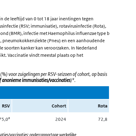
 de leeftijd van 0 tot 18 jaar inentingen tegen
sinfectie (RSV; immunisatie), rotavirusinfectie (Rota),
ehond (BMR), infectie met Haemophilus influenzae type b
Y), pneumokokkenziekte (Pneu) en een aanhoudende
de soorten kanker kan veroorzaken. In Nederland
ikt. Vaccinatie vindt meestal plaats op het
%) voor zuigelingen per RSV-seizoen of cohort, op basis
ef anonieme immunisaties/vaccinaties
)*.
RSV
Cohort
Rota
a
75,0
2024
72,8
saties/vaccinaties; onderrapportage werkelijke