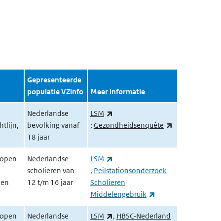
Gepresenteerde
populatie VZinfo
Meer informatie
Nederlandse
LSM
(externe link)
(externe link)
tlijn,
bevolking vanaf
;
Gezondheidsenquête
18 jaar
lopen
Nederlandse
LSM
(externe link)
scholieren van
,
Peilstationsonderzoek
pen
12 t/m 16 jaar
Scholieren
(externe link)
Middelengebruik
(externe link)
lopen
Nederlandse
LSM
,
HBSC-Nederland