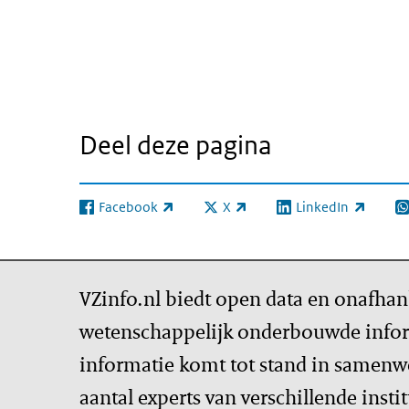
Deel deze pagina
Facebook
X
LinkedIn
(externe link)
(externe link)
(externe link)
(e
VZinfo.nl biedt open data en onafhan
wetenschappelijk onderbouwde infor
informatie komt tot stand in samenw
aantal experts van verschillende insti