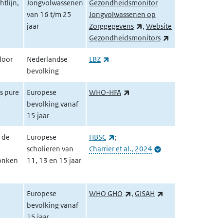
htlijn,
Jongvolwassenen
Gezondheidsmonitor
van 16 t/m 25
Jongvolwassenen op
(externe link)
jaar
Zorggegevens
,
Website
(externe link)
Gezondheidsmonitors
(externe link)
door
Nederlandse
LBZ
bevolking
(externe link)
rs pure
Europese
WHO-HFA
bevolking vanaf
15 jaar
(externe link)
 de
Europese
HBSC
;
scholieren van
Charrier et al., 2024
ronken
11, 13 en 15 jaar
(externe link)
(externe link)
Europese
WHO GHO
,
GISAH
bevolking vanaf
15 jaar