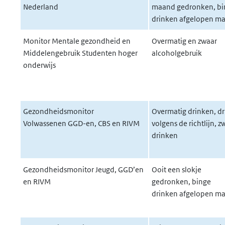
Nederland
maand gedronken, bi
drinken afgelopen m
Monitor Mentale gezondheid en
Overmatig en zwaar
Middelengebruik Studenten hoger
alcoholgebruik
onderwijs
Gezondheidsmonitor
Overmatig drinken, d
Volwassenen GGD-en, CBS en RIVM
volgens de richtlijn, z
drinken
Gezondheidsmonitor Jeugd, GGD’en
Ooit een slokje
en RIVM
gedronken, binge
drinken afgelopen m