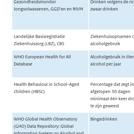
Gezondheidsmonitor
Drinken volgens de ric
Jongvolwassenen, GGD’en en RIVM
zwaar drinken
Landelijke Basisregistratie
Ziekenhuisopnamen 
Ziekenhuiszorg (LBZ), CBS
alcoholgebruik
WHO European Health for All
Alcoholgebruik in lite
Database
alcohol per jaar
Health Behaviour in School-Aged
Percentage dat zegt in
Children (HBSC)
afgelopen 30 dagen
minimaal één keer d
te zijn geweest
WHO Global Health Observatory
Bingedrinken
(GHO) Data Repository: Global
Information System on Alcohol and