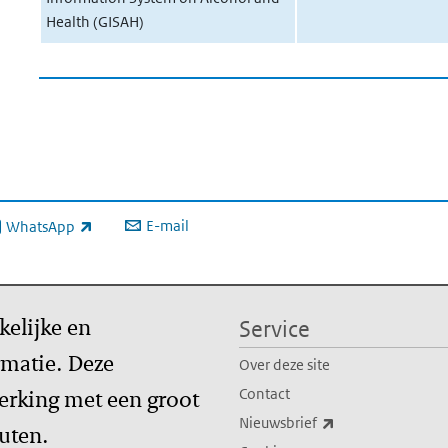
Health (GISAH)
E-mail
WhatsApp
xterne link)
kelijke en
Service
matie. Deze
Over deze site
erking met een groot
Contact
(externe link)
Nieuwsbrief
tuten.