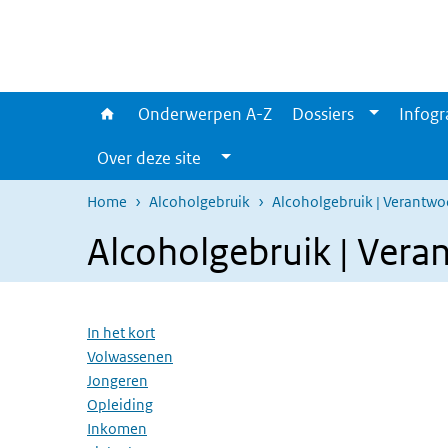
Overslaan en naar de inhoud gaan
Direct naar de hoofdnavigatie
Onderwerpen A-Z
Dossiers
Infogr
Over deze site
Home
Alcoholgebruik
Alcoholgebruik | Verantwoo
Alcoholgebruik | Ver
Overslaan menu
In het kort
Volwassenen
Jongeren
Opleiding
Inkomen