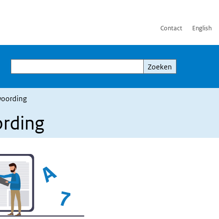
Contact
English
Zoeken
Zoeken
woording
ording