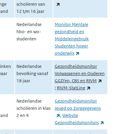
(externe link)
nge
scholieren van
aand
12 t/m 16 jaar
Nederlandse
Monitor Mentale
hbo- en wo-
gezondheid en
studenten
Middelengebruik
Studenten hoger
(externe link)
onderwijs
rinken
Nederlandse
Gezondheidsmonitor
waar
bevolking vanaf
Volwassenen en Ouderen
18 jaar
GGD'en, CBS en RIVM
(externe link)
(externe link)
;
RIVM-StatLine
Nederlandse
Gezondheidsmonitor
scholieren in klas
Jeugd op Zorggegevens
(externe link)
aand
2 en 4
,
Website
(externe link)
Gezondheidsmonitors