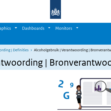
aphics
Dashboards
Monitors
rding | Definities
Alcoholgebruik | Verantwoording | Bronverant
antwoording | Bronverantwo