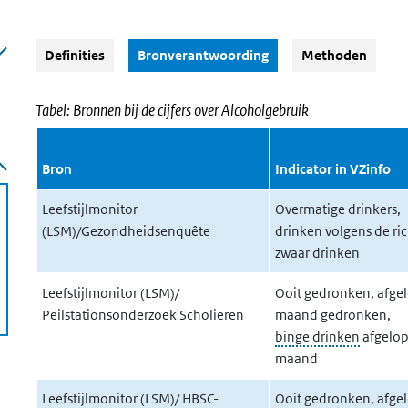
(Actieve knop)
Definities
Bronverantwoording
Methoden
Tabel: Bronnen bij de cijfers over Alcoholgebruik
Bron
Indicator in VZinfo
Leefstijlmonitor
Overmatige drinkers,
(LSM)/Gezondheidsenquête
drinken volgens de rich
zwaar drinken
Leefstijlmonitor (LSM)/
Ooit gedronken, afge
Peilstationsonderzoek Scholieren
maand gedronken,
binge drinken
afgelo
maand
Leefstijlmonitor (LSM)/ HBSC-
Ooit gedronken, afge