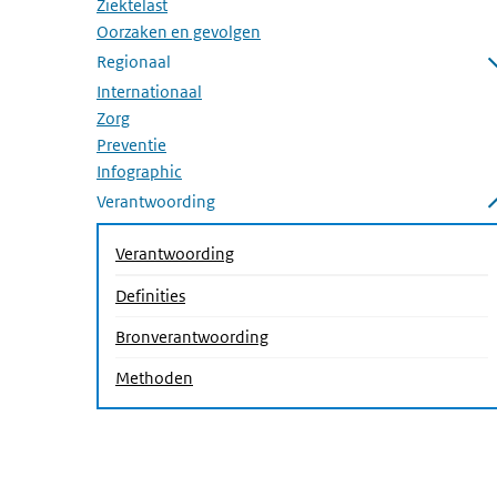
Ziektelast
Oorzaken en gevolgen
Regionaal
Submenu openen
Internationaal
Zorg
Preventie
Infographic
Verantwoording
Submenu sluiten
Verantwoording
Definities
(Actieve pagina)
Bronverantwoording
Methoden