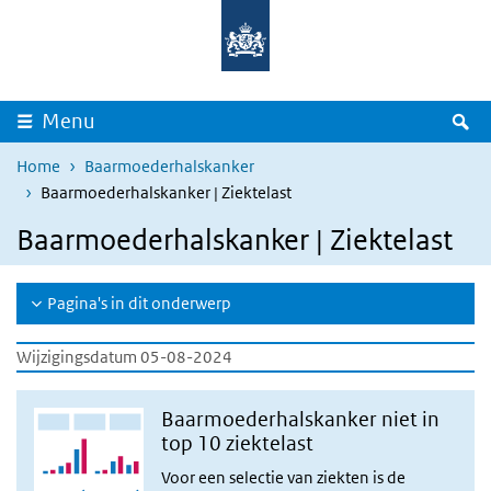
Overslaan en naar de inhoud gaan
Direct naar de hoofdnavigatie
Z
Menu
Home
Baarmoederhalskanker
Baarmoederhalskanker | Ziektelast
Baarmoederhalskanker | Ziektelast
Pagina's in dit onderwerp
Wijzigingsdatum 05-08-2024
Baarmoederhalskanker niet in
top 10 ziektelast
Voor een selectie van ziekten is de