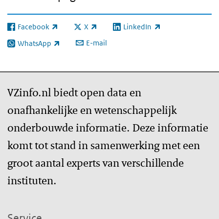
Facebook
X
LinkedIn
(externe link)
(externe link)
(externe link)
E-mail
WhatsApp
(externe link)
VZinfo.nl biedt open data en
onafhankelijke en wetenschappelijk
onderbouwde informatie. Deze informatie
komt tot stand in samenwerking met een
groot aantal experts van verschillende
instituten.
Service