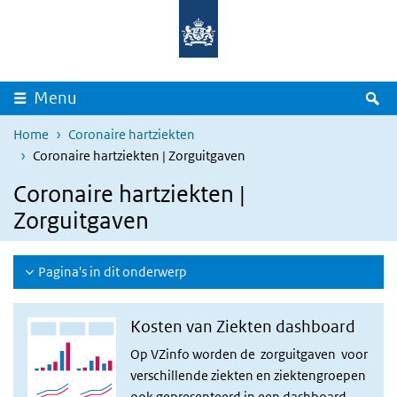
Overslaan en naar de inhoud gaan
Direct naar de hoofdnavigatie
Z
Menu
Home
Coronaire hartziekten
Coronaire hartziekten | Zorguitgaven
Coronaire hartziekten |
Zorguitgaven
Pagina's in dit onderwerp
Kosten van Ziekten dashboard
Op VZinfo worden de zorguitgaven voor
verschillende ziekten en ziektengroepen
ook gepresenteerd in een
dashboard
.