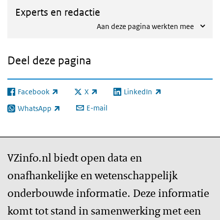
Experts en redactie
Aan deze pagina werkten mee
Deel deze pagina
Facebook
X
LinkedIn
(externe link)
(externe link)
(externe link)
E-mail
WhatsApp
(externe link)
VZinfo.nl biedt open data en
onafhankelijke en wetenschappelijk
onderbouwde informatie. Deze informatie
komt tot stand in samenwerking met een