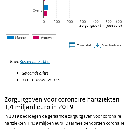
Overig
0
100
200
300
400
500
600
Zorguitgaven (miljoen euro)
Mannen
Vrouwen
Download data
Toon tabel
Einde van interactieve grafiek.
Bron:
Kosten van Ziekten
Geraamde cijfers
ICD-10
-codes: I20-I25
Zorguitgaven voor coronaire hartziekten
1,4 miljard euro in 2019
In 2019 bedroegen de geraamde zorguitgaven voor coronaire
hartziekten 1.439 miljoen euro. Daarmee behoorden coronaire