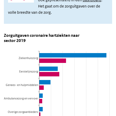
Het gaat om de zorguitgaven over de
volle breedte van de zorg.
Zorguitgaven coronaire hartziekten naar sector 201
Zorguitgaven coronaire hartziekten
Sla de grafiek 'Zorguitgaven coronaire hartziekten naar sector 201
Zorguitgaven coronaire hartziekten naar
sector 2019
Staaf grafiek met 2 reeksen.
Bekijk als data tabel.
De grafiek heeft 1 X-as die categories weergeeft.
Ziekenhuiszorg
De grafiek heeft 1 Y-as die Zorguitgaven (miljoen euro) weergeeft.
Eerstelijnszorg
Genees- en hulpmiddelen
Ambulancezorg en vervoer
Overige zorgaanbieders