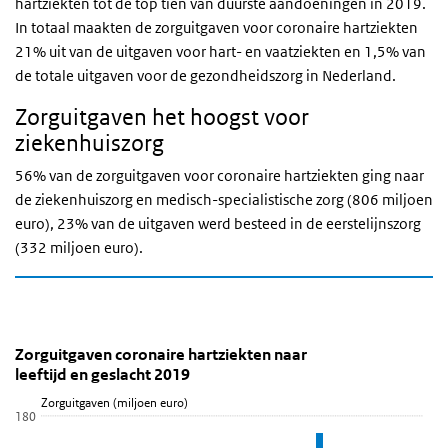
hartziekten tot de top tien van duurste aandoeningen in 2019.
In totaal maakten de zorguitgaven voor coronaire hartziekten
21% uit van de uitgaven voor hart- en vaatziekten en 1,5% van
de totale uitgaven voor de gezondheidszorg in Nederland.
Zorguitgaven het hoogst voor
ziekenhuiszorg
56% van de zorguitgaven voor coronaire hartziekten ging naar
de ziekenhuiszorg en medisch-specialistische zorg (806 miljoen
euro), 23% van de uitgaven werd besteed in de eerstelijnszorg
(332 miljoen euro).
Zorguitgaven coronaire hartziekten naar leeftijd en
Zorguitgaven coronaire hartziekten naar lee
Sla de grafiek 'Zorguitgaven coronaire hartziekten naar leeftijd e
Zorguitgaven coronaire hartziekten naar
leeftijd en geslacht 2019
Staaf grafiek met 2 reeksen.
Zorguitgaven (miljoen euro)
Bekijk als data tabel.
180
De grafiek heeft 1 X-as die Leeftijd weergeeft.