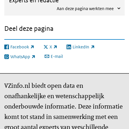
Experts en redactie
Aan deze pagina werkten mee
Deel deze pagina
Facebook
X
LinkedIn
(externe link)
(externe link)
(externe link)
E-mail
WhatsApp
(externe link)
VZinfo.nl biedt open data en
onafhankelijke en wetenschappelijk
onderbouwde informatie. Deze informatie
komt tot stand in samenwerking met een
groot aantal experts van verschillende