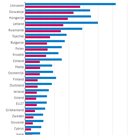
Bekijk als data tabel.
Litouwen
Slowakije
De grafiek heeft 1 X-as die categories weergeeft.
Hongarije
De grafiek heeft 1 Y-as die Sterfte per 100.000 weergeeft.
Letland
Roemenië
Tsjechië
Bulgarije
Polen
Kroatië
Estland
Malta
Oostenrijk
Finland
Duitsland
Ierland
IJsland
EU27
Griekenland
Zweden
Slovenië
Cyprus
Italië