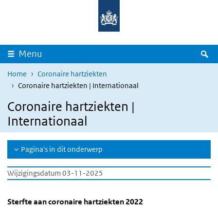
Overslaan en naar de inhoud gaan
Direct naar de hoofdnavigatie
Z
Menu
Home
Coronaire hartziekten
Coronaire hartziekten | Internationaal
Coronaire hartziekten |
Internationaal
Pagina's in dit onderwerp
Wijzigingsdatum 03-11-2025
Sterfte aan coronaire hartziekten 2022
Internationale vergelijking sterfte aan coro
Sla de grafiek 'Sterfte aan coronaire hartziekten 2022' over en ga
Sterfte aan coronaire hartziekten 2022
Staaf grafiek met 3 reeksen.