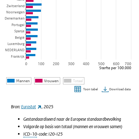
Zwitserland
Noorwegen
Denemarken
Portugal
Spanje
België
Luxemburg
NEDERLAND
Frankrijk
0
100
200
300
400
500
600
700
Sterfte per 100.000
Mannen
Vrouwen
Totaal
Download data
Toon tabel
Einde van interactieve grafiek.
(externe link)
Bron:
Eurostat
, 2025
Gestandaardiseerd naar de Europese standaardbevolking
Volgorde op basis van totaal (mannen en vrouwen samen)
ICD-10
-code: I20-I25