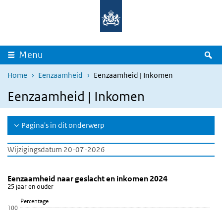
Overslaan en naar de inhoud gaan
Direct naar de hoofdnavigatie
Z
Menu
Home
Eenzaamheid
Eenzaamheid | Inkomen
Eenzaamheid | Inkomen
Pagina's in dit onderwerp
Wijzigingsdatum 20-07-2026
Eenzaamheid naar geslacht en inkomen 2024
Eenzaamheid naar inkomen
Sla de grafiek 'Eenzaamheid naar geslacht en inkomen 2024' over
Eenzaamheid naar geslacht en inkomen 2024
25 jaar en ouder
Staaf grafiek met 15 reeksen.
Percentage
25 jaar en ouder
100
Bekijk als data tabel.