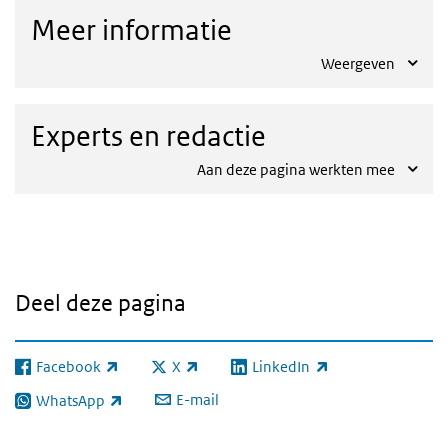
Meer informatie
Weergeven
Experts en redactie
Aan deze pagina werkten mee
Deel deze pagina
Facebook
X
LinkedIn
(externe link)
(externe link)
(externe link)
E-mail
WhatsApp
(externe link)