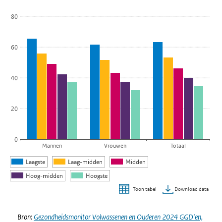
De grafiek heeft 1 X-as die categories weergeeft.
80
De grafiek heeft 1 Y-as die Percentage weergeeft.
60
40
20
0
Mannen
Vrouwen
Totaal
Laagste
Laag-midden
Midden
Hoog-midden
Hoogste
Download data
Toon tabel
Einde van interactieve grafiek.
Bron:
Gezondheidsmonitor Volwassenen en Ouderen 2024 GGD'en,