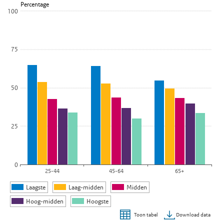
Percentage
Bekijk als data tabel.
100
De grafiek heeft 1 X-as die categories weergeeft.
De grafiek heeft 1 Y-as die Percentage weergeeft.
75
50
25
0
25-44
45-64
65+
Laagste
Laag-midden
Midden
Hoog-midden
Hoogste
Download data
Toon tabel