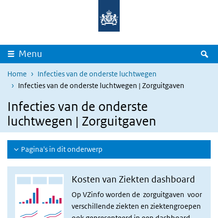
Overslaan en naar de inhoud gaan
Direct naar de hoofdnavigatie
Z
Menu
Home
Infecties van de onderste luchtwegen
Infecties van de onderste luchtwegen | Zorguitgaven
Infecties van de onderste
luchtwegen | Zorguitgaven
Pagina's in dit onderwerp
Kosten van Ziekten dashboard
Op VZinfo worden de zorguitgaven voor
verschillende ziekten en ziektengroepen
ook gepresenteerd in een
dashboard
.