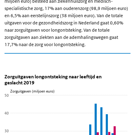
miljoen euro) besteed aan ziekenhuiszorg en medisch-
specialistische zorg, 17% aan ouderenzorg (98,9 miljoen euro)
en 6,5% aan eerstelijnszorg (38 miljoen euro). Van de totale
uitgaven voor de gezondheidszorg in Nederland gaat 0,60%
naar zorguitgaven voor longontsteking. Van de totale
zorguitgaven aan ziekten aan de ademhalingswegen gaat
17,7% naar de zorg voor longontsteking.
Zorguitgaven longontsteking naar leeftijd en gesla
Zorguitgaven longontsteking naar leeftijd 
Sla de grafiek 'Zorguitgaven longontsteking naar leeftijd en gesla
Zorguitgaven longontsteking naar leeftijd en
geslacht 2019
Staaf grafiek met 2 reeksen.
Zorguitgaven (miljoen euro)
Bekijk als data tabel.
50
De grafiek heeft 1 X-as die Leeftijd weergeeft.
De grafiek heeft 1 Y-as die Zorguitgaven (miljoen euro) weergeeft.
40
30