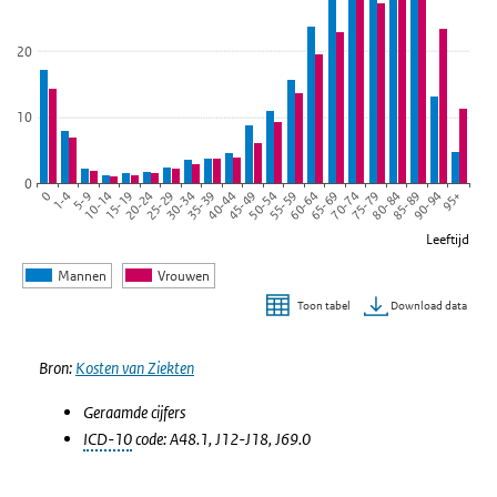
20
10
0
45-49
55-59
65-69
75-79
85-89
95+
1-4
10-14
20-24
30-34
40-44
50-54
60-64
70-74
80-84
90-94
0
5-9
15-19
25-29
35-39
Leeftijd
Mannen
Vrouwen
Download data
Toon tabel
Einde van interactieve grafiek.
Bron:
Kosten van Ziekten
Geraamde cijfers
ICD-10
code: A48.1, J12-J18, J69.0