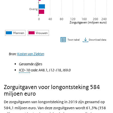
Overig
0
40
80
120
160
200
240
Zorguitgaven (miljoen euro)
Mannen
Vrouwen
Download data
Toon tabel
Einde van interactieve grafiek.
Bron:
Kosten van Ziekten
Geraamde cijfers
ICD-10
code: A48.1, J12-J18, J69.0
Zorguitgaven voor longontsteking 584
miljoen euro
De zorguitgaven van longontsteking in 2019 zijn geraamd op
584,1 miljoen euro. Van deze zorguitgaven wordt 61,3% (358