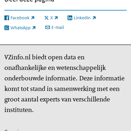
Facebook
X
LinkedIn
(externe link)
(externe link)
(externe link)
E-mail
WhatsApp
(externe link)
VZinfo.nl biedt open data en
onafhankelijke en wetenschappelijk
onderbouwde informatie. Deze informatie
komt tot stand in samenwerking met een
groot aantal experts van verschillende
instituten.