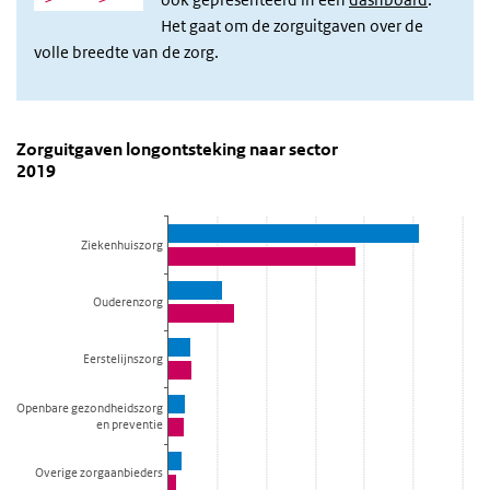
Het gaat om de zorguitgaven over de
volle breedte van de zorg.
Zorguitgaven longontsteking naar sector 2019
Zorguitgaven longontsteking naar sector 2
Sla de grafiek 'Zorguitgaven longontsteking naar sector 2019' ove
Zorguitgaven longontsteking naar sector
2019
Staaf grafiek met 2 reeksen.
Bekijk als data tabel.
De grafiek heeft 1 X-as die categories weergeeft.
Ziekenhuiszorg
De grafiek heeft 1 Y-as die Zorguitgaven (miljoen euro) weergeeft.
Ouderenzorg
Eerstelijnszorg
Openbare gezondheidszorg
en preventie
Overige zorgaanbieders