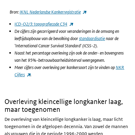
(externe link)
Bron:
IKNL Nederlandse Kankerregistratie
(externe link)
ICD-O2/3: topografiecode C34
De cijfers zijn gecorrigeerd voor veranderingen in de omvang en
leeftijdsopbouw van de bevolking door
standaardisatie
naar de
'International Cancer Survival Standard' (ICSS-2).
Naast het percentage overleving zijn ook de onder- en bovengrens
van het 95%-betrouwbaarheidsinterval weergegeven.
Meer cijfers over overleving per kankersoort zijn te vinden op
NKR
(externe link)
Cijfers
.
Overleving kleincellige longkanker laag,
maar toegenomen
De overleving van kleincellige longkanker is laag, maar licht
toegenomen in de afgelopen decennia. Van zowel de mannen
als vrouwen die in de periode 1996-2000 werden