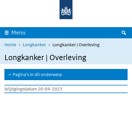
Overslaan en naar de inhoud gaan
Direct naar de hoofdnavigatie
Z
Menu
Home
Longkanker
Longkanker | Overleving
Longkanker | Overleving
Pagina's in dit onderwerp
Wijzigingsdatum 20-04-2023