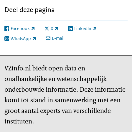
Deel deze pagina
Facebook
X
LinkedIn
(externe link)
(externe link)
(externe link)
E-mail
WhatsApp
(externe link)
VZinfo.nl biedt open data en
onafhankelijke en wetenschappelijk
onderbouwde informatie. Deze informatie
komt tot stand in samenwerking met een
groot aantal experts van verschillende
instituten.