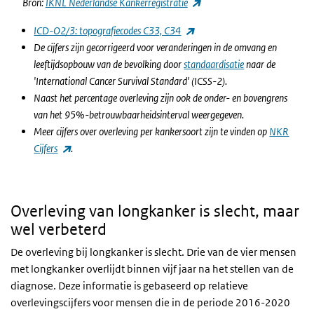
(externe link)
Bron:
IKNL Nederlandse Kankerregistratie
(externe link)
ICD-O2/3: topografiecodes C33, C34
De cijfers zijn gecorrigeerd voor veranderingen in de omvang en
leeftijdsopbouw van de bevolking door
standaardisatie
naar de
'International Cancer Survival Standard' (ICSS-2).
Naast het percentage overleving zijn ook de onder- en bovengrens
van het 95%-betrouwbaarheidsinterval weergegeven.
Meer cijfers over overleving per kankersoort zijn te vinden op
NKR
(externe link)
Cijfers
.
Overleving van longkanker is slecht, maar
wel verbeterd
De overleving bij longkanker is slecht. Drie van de vier mensen
met longkanker overlijdt binnen vijf jaar na het stellen van de
diagnose. Deze informatie is gebaseerd op relatieve
overlevingscijfers voor mensen die in de periode 2016-2020