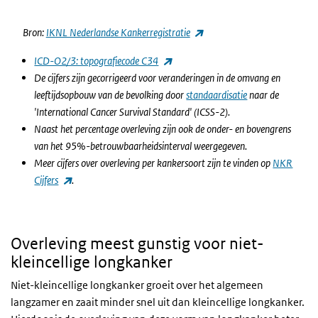
(externe link)
Bron:
IKNL Nederlandse Kankerregistratie
(externe link)
ICD-O2/3: topografiecode C34
De cijfers zijn gecorrigeerd voor veranderingen in de omvang en
leeftijdsopbouw van de bevolking door
standaardisatie
naar de
'International Cancer Survival Standard' (ICSS-2).
Naast het percentage overleving zijn ook de onder- en bovengrens
van het 95%-betrouwbaarheidsinterval weergegeven.
Meer cijfers over overleving per kankersoort zijn te vinden op
NKR
(externe link)
Cijfers
.
Overleving meest gunstig voor niet-
kleincellige longkanker
Niet-kleincellige longkanker groeit over het algemeen
langzamer en zaait minder snel uit dan kleincellige longkanker.