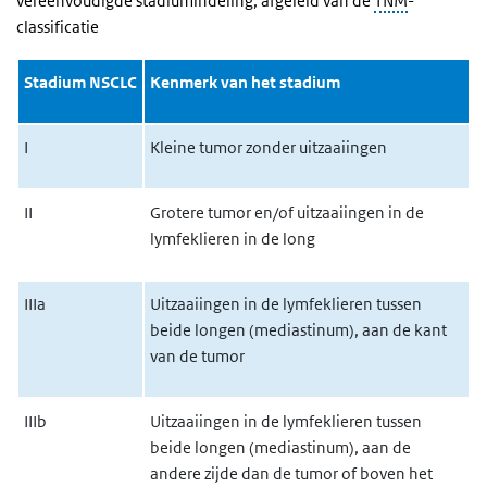
vereenvoudigde stadiumindeling, afgeleid van de
TNM
-
classificatie
Stadium NSCLC
Kenmerk van het stadium
I
Kleine tumor zonder uitzaaiingen
II
Grotere tumor en/of uitzaaiingen in de
lymfeklieren in de long
IIIa
Uitzaaiingen in de lymfeklieren tussen
beide longen (mediastinum), aan de kant
van de tumor
IIIb
Uitzaaiingen in de lymfeklieren tussen
beide longen (mediastinum), aan de
andere zijde dan de tumor of boven het