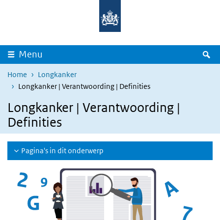
Overslaan en naar de inhoud gaan
Direct naar de hoofdnavigatie
Z
Menu
Home
Longkanker
Longkanker | Verantwoording | Definities
Longkanker | Verantwoording |
Definities
Pagina's in dit onderwerp