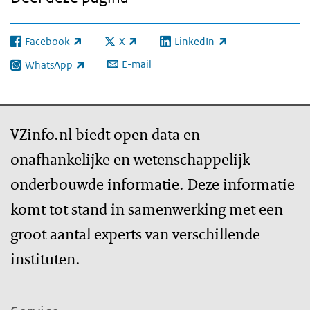
Facebook
X
LinkedIn
(externe link)
(externe link)
(externe link)
E-mail
WhatsApp
(externe link)
VZinfo.nl biedt open data en
onafhankelijke en wetenschappelijk
onderbouwde informatie. Deze informatie
komt tot stand in samenwerking met een
groot aantal experts van verschillende
instituten.