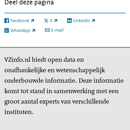
Deel deze pagina
Facebook
X
LinkedIn
(externe link)
(externe link)
(externe link)
E-mail
WhatsApp
(externe link)
VZinfo.nl biedt open data en
onafhankelijke en wetenschappelijk
onderbouwde informatie. Deze informatie
komt tot stand in samenwerking met een
groot aantal experts van verschillende
instituten.