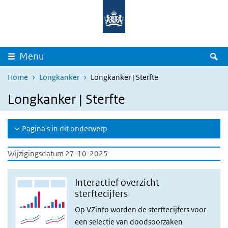
Overslaan en naar de inhoud gaan
Direct naar de hoofdnavigatie
Z
Menu
Home
Longkanker
Longkanker | Sterfte
Longkanker | Sterfte
Pagina's in dit onderwerp
Wijzigingsdatum 27-10-2025
Interactief overzicht
sterftecijfers
Op VZinfo worden de sterftecijfers voor
een selectie van doodsoorzaken