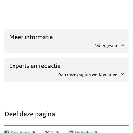
dashboard
Meer informatie
Weergeven
Experts en redactie
Aan deze pagina werkten mee
Deel deze pagina
Facebook
X
LinkedIn