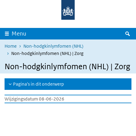
Overslaan en naar de inhoud gaan
Direct naar de hoofdnavigatie
Z
Menu
Home
Non-hodgkinlymfomen (NHL)
Non-hodgkinlymfomen (NHL) | Zorg
Non-hodgkinlymfomen (NHL) | Zorg
Pagina's in dit onderwerp
Wijzigingsdatum 08-06-2026
LBZ dashboard
Overslaan
iframe:
LBZ