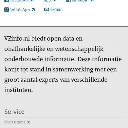
(externe link)
(externe link)
(externe link)
E-mail
WhatsApp
(externe link)
VZinfo.nl biedt open data en
onafhankelijke en wetenschappelijk
onderbouwde informatie. Deze informatie
komt tot stand in samenwerking met een
groot aantal experts van verschillende
instituten.
Service
Over deze site