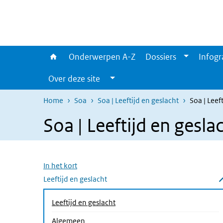
Overslaan en naar de inhoud gaan
Direct naar de hoofdnavigatie
Onderwerpen A-Z
Dossiers
Infogr
Over deze site
Home
Soa
Soa | Leeftijd en geslacht
Soa | Leef
Soa | Leeftijd en gesla
Overslaan menu
In het kort
Leeftijd en geslacht
Submenu sluiten
Leeftijd en geslacht
Algemeen