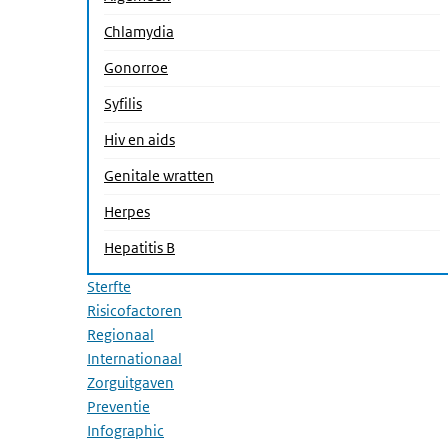
Chlamydia
Gonorroe
Syfilis
Hiv en aids
Genitale wratten
(Actieve pagina)
Herpes
Hepatitis B
Sterfte
Risicofactoren
Regionaal
Internationaal
Zorguitgaven
Preventie
Infographic