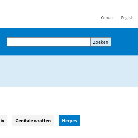
Contact
English
Zoeken
Zoeken
(Actieve knop)
iv
Genitale wratten
Herpes