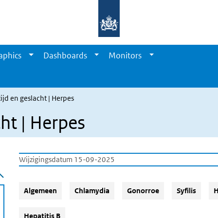
aphics
Dashboards
Monitors
tijd en geslacht | Herpes
cht | Herpes
Wijzigingsdatum 15-09-2025
Algemeen
Chlamydia
Gonorroe
Syfilis
H
Hepatitis B