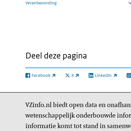
Verantwoording
Submenu openen
Deel deze pagina
Facebook
X
LinkedIn
(externe link)
(externe link)
(externe link)
(e
VZinfo.nl biedt open data en onafhan
wetenschappelijk onderbouwde infor
informatie komt tot stand in samenw