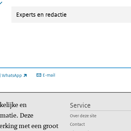
Experts en redactie
E-mail
WhatsApp
xterne link)
kelijke en
Service
matie. Deze
Over deze site
erking met een groot
Contact