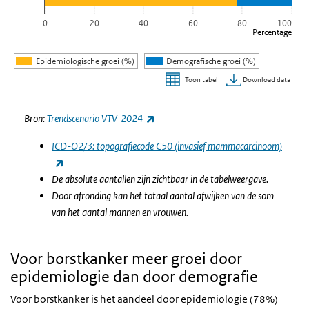
0
20
40
60
80
100
Percentage
Epidemiologische groei (%)
Demografische groei (%)
Download data
Toon tabel
Einde van interactieve grafiek.
(externe link)
Bron:
Trendscenario VTV-2024
ICD-O2/3: topografiecode C50 (invasief mammacarcinoom)
(externe link)
De absolute aantallen zijn zichtbaar in de tabelweergave.
Door afronding kan het totaal aantal afwijken van de som
van het aantal mannen en vrouwen.
Voor borstkanker meer groei door
epidemiologie dan door demografie
Voor borstkanker is het aandeel door epidemiologie (78%)