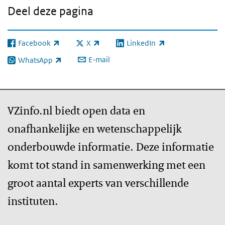
Deel deze pagina
Facebook
X
LinkedIn
(externe link)
(externe link)
(externe link)
E-mail
WhatsApp
(externe link)
VZinfo.nl biedt open data en
onafhankelijke en wetenschappelijk
onderbouwde informatie. Deze informatie
komt tot stand in samenwerking met een
groot aantal experts van verschillende
instituten.