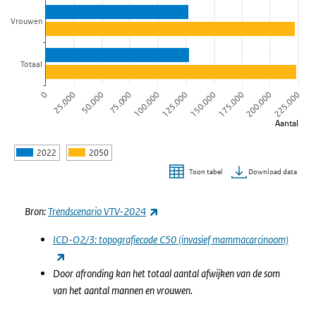
Vrouwen
Totaal
0
225.000
100.000
200.000
75.000
175.000
50.000
150.000
25.000
125.000
Aantal
2022
2050
Download data
Toon tabel
Einde van interactieve grafiek.
(externe link)
Bron:
Trendscenario VTV-2024
ICD-O2/3: topografiecode C50 (invasief mammacarcinoom)
(externe link)
Door afronding kan het totaal aantal afwijken van de som
van het aantal mannen en vrouwen.