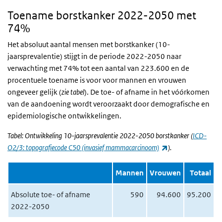
Toename borstkanker 2022-2050 met
74%
Het absoluut aantal mensen met borstkanker (10-
jaarsprevalentie) stijgt in de periode 2022-2050 naar
verwachting met 74% tot een aantal van 223.600 en de
procentuele toename is voor voor mannen en vrouwen
ongeveer gelijk (
zie tabel
). De toe- of afname in het vóórkomen
van de aandoening wordt veroorzaakt door demografische en
epidemiologische ontwikkelingen.
Tabel: Ontwikkeling 10-jaarsprevalentie 2022-2050 borstkanker (
ICD-
(externe link)
O2/3: topografiecode C50 (invasief mammacarcinoom)
).
Mannen
Vrouwen
Totaal
Absolute toe- of afname
590
94.600
95.200
2022-2050