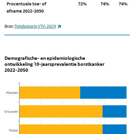
Procentuele toe- of
72%
74%
74%
afname
2022-2050
(externe link)
Bron:
Trendscenario VTV-2024
Demografische- en epidemiologische ontwikkeling 
Demografische- en epidemiologische ontwi
Sla de grafiek 'Demografische- en epidemiologische ontwikkeling
Demografische- en epidemiologische
ontwikkeling 10-jaarsprevalentie borstkanker
Staaf grafiek met 4 reeksen.
2022-2050
Bekijk als data tabel.
De grafiek heeft 1 X-as die categories weergeeft.
De grafiek heeft 1 Y-as die Percentage weergeeft.
Mannen
Vrouwen
Totaal