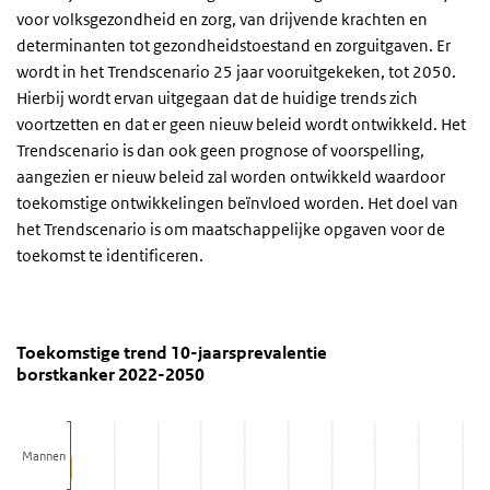
voor volksgezondheid en zorg, van drijvende krachten en
determinanten tot gezondheidstoestand en zorguitgaven. Er
wordt in het Trendscenario 25 jaar vooruitgekeken, tot 2050.
Hierbij wordt ervan uitgegaan dat de huidige trends zich
voortzetten en dat er geen nieuw beleid wordt ontwikkeld. Het
Trendscenario is dan ook geen prognose of voorspelling,
aangezien er nieuw beleid zal worden ontwikkeld waardoor
toekomstige ontwikkelingen beïnvloed worden. Het doel van
het Trendscenario is om maatschappelijke opgaven voor de
toekomst te identificeren.
Toekomstige trend 10-jaarsprevalentie borstkank
Trend grafiek borstkanker
Sla de grafiek 'Toekomstige trend 10-jaarsprevalentie borstkanke
Toekomstige trend 10-jaarsprevalentie
borstkanker 2022-2050
Staaf grafiek met 2 reeksen.
Bekijk als data tabel.
De grafiek heeft 1 X-as die categories weergeeft.
Mannen
De grafiek heeft 1 Y-as die Aantal weergeeft.