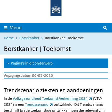
Overslaan en naar de inhoud gaan
Direct naar de hoofdnavigatie
Z
Menu
Home
Borstkanker
Borstkanker | Toekomst
Borstkanker | Toekomst
Pagina's in dit onderwerp
Wijzigingsdatum 06-05-2026
Trendscenario ziekten en aandoeningen
(externe lin
In de
Volksgezondheid Toekomst Verkenning 2024
(VTV-
(externe link)
2024) is een
Trendscenario
ontwikkeld. Dit Trendscenario
beschrijft brede toekomstige ontwikkelingen die relevant zijn