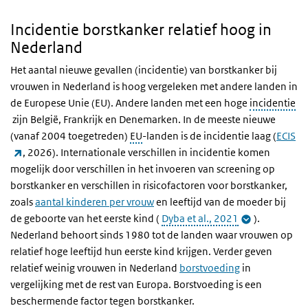
Incidentie borstkanker relatief hoog in
Nederland
Het aantal nieuwe gevallen (incidentie) van borstkanker bij
vrouwen in Nederland is hoog vergeleken met andere landen in
de Europese Unie (EU). Andere landen met een hoge
incidentie
zijn België, Frankrijk en Denemarken. In de meeste nieuwe
(vanaf 2004 toegetreden)
EU
-landen is de incidentie laag (
ECIS
(externe link)
, 2026). Internationale verschillen in incidentie komen
mogelijk door verschillen in het invoeren van screening op
borstkanker en verschillen in risicofactoren voor borstkanker,
zoals
aantal kinderen per vrouw
en leeftijd van de moeder bij
de geboorte van het eerste kind (
Dyba et al., 2021
).
Nederland behoort sinds 1980 tot de landen waar vrouwen op
relatief hoge leeftijd hun eerste kind krijgen. Verder geven
relatief weinig vrouwen in Nederland
borstvoeding
in
vergelijking met de rest van Europa. Borstvoeding is een
beschermende factor tegen borstkanker.