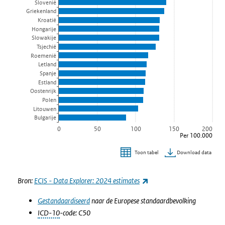
Slovenië
Griekenland
Kroatië
Hongarije
Slowakije
Tsjechië
Roemenië
Letland
Spanje
Estland
Oostenrijk
Polen
Litouwen
Bulgarije
0
50
100
150
200
Per 100.000
Download data
Toon tabel
Einde van interactieve grafiek.
(externe link)
Bron:
ECIS - Data Explorer: 2024 estimates
Gestandaardiseerd
naar de Europese standaardbevolking
ICD-10
-code: C50