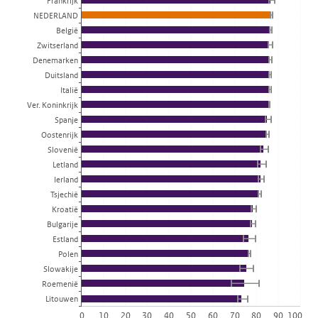
Frankrijk
NEDERLAND
België
Zwitserland
Denemarken
Duitsland
Italië
Ver. Koninkrijk
Spanje
Oostenrijk
Slovenië
Letland
Ierland
Tsjechië
Kroatië
Bulgarije
Estland
Polen
Slowakije
Roemenië
Litouwen
0
10
20
30
40
50
60
70
80
90
100