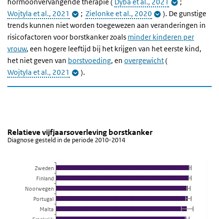
hormoonvervangende therapie (
Dyba et al., 2021
;
Wojtyla et al., 2021
;
Zielonke et al., 2020
). De gunstige
trends kunnen niet worden toegewezen aan veranderingen in
risicofactoren voor borstkanker zoals
minder kinderen per
vrouw
, een hogere leeftijd bij het krijgen van het eerste kind,
het niet geven van
borstvoeding
, en
overgewicht
(
Wojtyla et al., 2021
).
Relatieve vijfjaarsoverleving borstkanker
Relatieve vijfjaarsoverleving borstkanker
Diagnose gesteld in de periode 2010-2014
Combinatie grafiek met 2 reeksen.
Diagnose gesteld in de periode 2010-2014
Zweden
Bekijk als data tabel.
Finland
De grafiek heeft 1 X-as die categories weergeeft.
Noorwegen
De grafiek heeft 1 Y-as die Percentage weergeeft.
Portugal
Malta