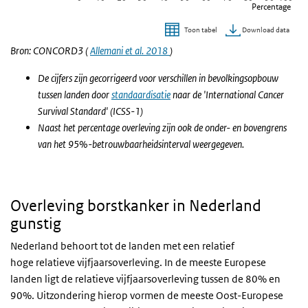
Percentage
Download data
Toon tabel
Einde van interactieve grafiek.
Bron: CONCORD3 (
Allemani et al. 2018
)
De cijfers zijn gecorrigeerd voor verschillen in bevolkingsopbouw
tussen landen door
standaardisatie
naar de 'International Cancer
Survival Standard' (ICSS-1)
Naast het percentage overleving zijn ook de onder- en bovengrens
van het 95%-betrouwbaarheidsinterval weergegeven.
Overleving borstkanker in Nederland
gunstig
Nederland behoort tot de landen met een relatief
hoge relatieve vijfjaarsoverleving. In de meeste Europese
landen ligt de relatieve vijfjaarsoverleving tussen de 80% en
90%. Uitzondering hierop vormen de meeste Oost-Europese