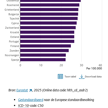
Oostenrijk
Roemenië
Griekenland
Bulgarije
Tsjechië
Cyprus
Zwitserland
Kroatië
Estland
Portugal
Finland
Zweden
Noorwegen
Spanje
0
10
20
30
40
Per 100.000
Download data
Toon tabel
Einde van interactieve grafiek.
(externe link)
Bron:
Eurostat
, 2025 (
Online data code:
hlth_cd_asdr2)
Gestandaardiseerd
naar de Europese standaardbevolking
ICD-10
-code: C50