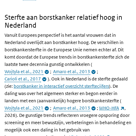
Sterfte aan borstkanker relatief hoog in
Nederland
Vanuit Europees perspectief is het aantal vrouwen dat in
Nederland overlijdt aan borstkanker hoog. De verschillen in
borstkankersterfte in de Europese Unie nemen echter af. Dit
komt doordat de Europese trends in borstkankersterfte zich de
laatste twee decennia gunstig ontwikkelen (
Wojtyla et al., 2021
;
Amaro et al., 2013
;
Carioli et al., 2017
). Ook in Nederland is de sterfte gedaald
(zie:
borstkanker in interactief overzicht sterftecijfers
). De
daling was over het algemeen sterker en begon eerder in
landen met een (aanvankelijk) hogere borstkankersterfte (
(exter
Wojtyla et al., 2021
;
Amaro et al., 2013
;
WHO-HFA
,
2026). De gunstige trends reflecteren vroegere opsporing door
screening en meer bewustzijn, verbeteringen in behandeling en
mogelijk ook een daling in het gebruik van