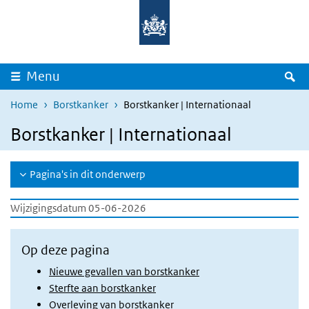
Overslaan en naar de inhoud gaan
Direct naar de hoofdnavigatie
Z
Menu
Home
Borstkanker
Borstkanker | Internationaal
Borstkanker | Internationaal
Pagina's in dit onderwerp
Wijzigingsdatum 05-06-2026
Op deze pagina
Nieuwe gevallen van borstkanker
Sterfte aan borstkanker
Overleving van borstkanker