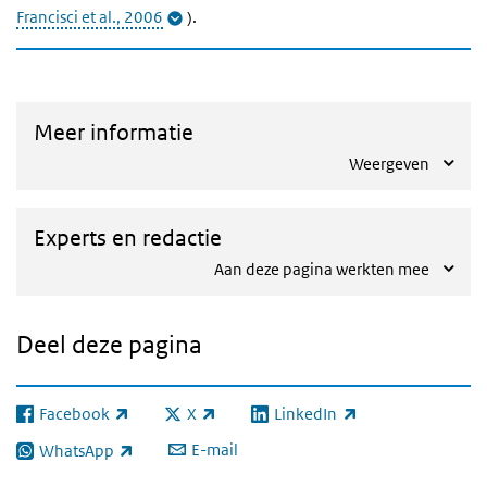
Francisci et al., 2006
).
Meer informatie
Weergeven
Experts en redactie
Aan deze pagina werkten mee
Deel deze pagina
Facebook
X
LinkedIn
(externe link)
(externe link)
(externe link)
E-mail
WhatsApp
(externe link)