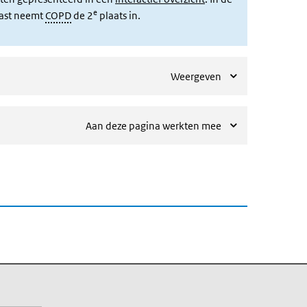
e
last neemt
COPD
de 2
plaats in.
Weergeven
Aan deze pagina werkten mee