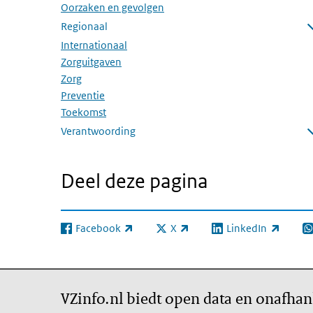
Oorzaken en gevolgen
Regionaal
Submenu openen
Internationaal
Zorguitgaven
Zorg
Preventie
Toekomst
Verantwoording
Submenu openen
Deel deze pagina
Facebook
X
LinkedIn
(externe link)
(externe link)
(externe link)
(e
VZinfo.nl biedt open data en onafhan