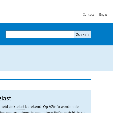
Contact
English
Zoeken
Zoeken
elast
elheid
ziektelast
berekend.
Op VZinfo worden de
iekten gepresenteerd in een
interactief overzicht
.
In de