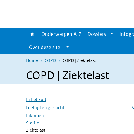
Overslaan en naar de inhoud gaan
Direct naar de hoofdnavigatie
Onderwerpen A-Z
Dossiers
Infogr
Over deze site
Home
COPD
COPD | Ziektelast
COPD | Ziektelast
Overslaan menu
In het kort
Leeftijd en geslacht
Submenu openen
Inkomen
Sterfte
(Actieve pagina)
Ziektelast