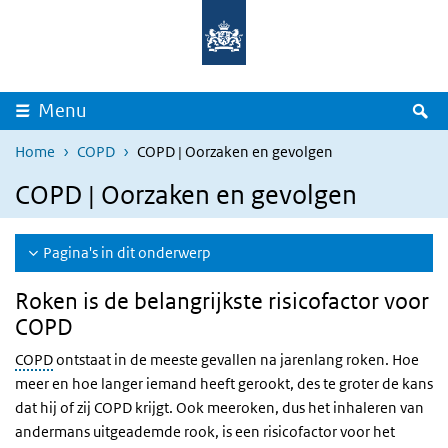
Overslaan en naar de inhoud gaan
Direct naar de hoofdnavigatie
Z
Menu
Home
COPD
COPD | Oorzaken en gevolgen
COPD | Oorzaken en gevolgen
Pagina's in dit onderwerp
Roken is de belangrijkste risicofactor voor
COPD
COPD
ontstaat in de meeste gevallen na jarenlang roken. Hoe
meer en hoe langer iemand heeft gerookt, des te groter de kans
dat hij of zij COPD krijgt. Ook meeroken, dus het inhaleren van
andermans uitgeademde rook, is een risicofactor voor het