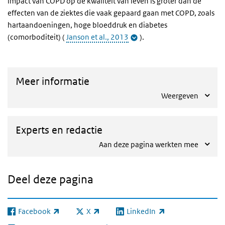
impact van COPD op de kwaliteit van leven is groter dan de
effecten van de ziektes die vaak gepaard gaan met COPD, zoals
hartaandoeningen, hoge bloeddruk en diabetes
(comorboditeit) (
Janson et al., 2013
).
Meer informatie
Weergeven
Experts en redactie
Aan deze pagina werkten mee
Deel deze pagina
Facebook
X
LinkedIn
(externe link)
(externe link)
(externe link)