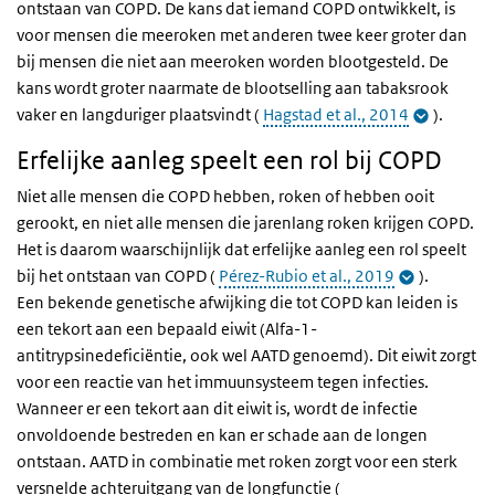
ontstaan van COPD. De kans dat iemand COPD ontwikkelt, is
voor mensen die meeroken met anderen twee keer groter dan
bij mensen die niet aan meeroken worden blootgesteld. De
kans wordt groter naarmate de blootselling aan tabaksrook
vaker en langduriger plaatsvindt (
Hagstad et al., 2014
).
Erfelijke aanleg speelt een rol bij COPD
Niet alle mensen die COPD hebben, roken of hebben ooit
gerookt, en niet alle mensen die jarenlang roken krijgen COPD.
Het is daarom waarschijnlijk dat erfelijke aanleg een rol speelt
bij het ontstaan van COPD (
Pérez-Rubio et al., 2019
).
Een bekende genetische afwijking die tot COPD kan leiden is
een tekort aan een bepaald eiwit (Alfa-1-
antitrypsinedeficiëntie, ook wel AATD genoemd). Dit eiwit zorgt
voor een reactie van het immuunsysteem tegen infecties.
Wanneer er een tekort aan dit eiwit is, wordt de infectie
onvoldoende bestreden en kan er schade aan de longen
ontstaan. AATD in combinatie met roken zorgt voor een sterk
versnelde achteruitgang van de longfunctie (