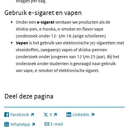
shagjes per dag.
Gebruik e-sigaret en vapen
Onder een
e-sigaret
verstaan we producten als de
shisha-pen, e-hooka, e-smoker en flavor vape
(onderzoek onder 12- t/m 16-jarige scholieren)
Vapen
is het gebruik van elektronische (e)-sigaretten met
vloeistoffen, (wegwerp) vapes of shisha-pennen
(onderzoek onder jongeren van 12 t/m 25 jaar). Bij het
onderzoek onder studenten is gevraagd naar gebruik
van vape, e-smoker of elektronische sigaret.
Deel deze pagina
Facebook
X
LinkedIn
(externe link)
(externe link)
(externe link)
E-mail
WhatsApp
(externe link)