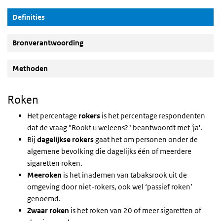
(Actieve knop)
Definities
Bronverantwoording
Methoden
Roken
Het percentage
rokers
is het percentage respondenten
dat de vraag "Rookt u weleens?" beantwoordt met 'ja'.
Bij
dagelijkse rokers
gaat het om personen onder de
algemene bevolking die dagelijks één of meerdere
sigaretten roken.
Meeroken
is het inademen van tabaksrook uit de
omgeving door niet-rokers, ook wel ‘passief roken’
genoemd.
Zwaar roken
is het roken van 20 of meer sigaretten of