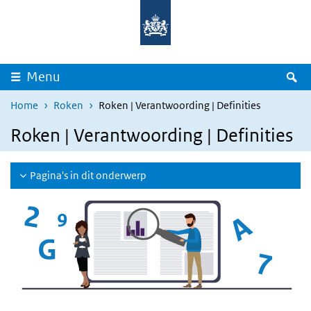
Overslaan en naar de inhoud gaan
Direct naar de hoofdnavigatie
Z
Menu
Home
Roken
Roken | Verantwoording | Definities
Roken | Verantwoording | Definities
Pagina's in dit onderwerp