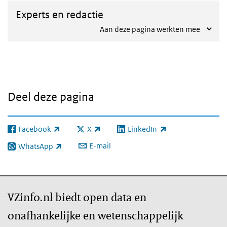
Experts en redactie
Aan deze pagina werkten mee
Deel deze pagina
Facebook
X
LinkedIn
(externe link)
(externe link)
(externe link)
E-mail
WhatsApp
(externe link)
VZinfo.nl biedt open data en
onafhankelijke en wetenschappelijk