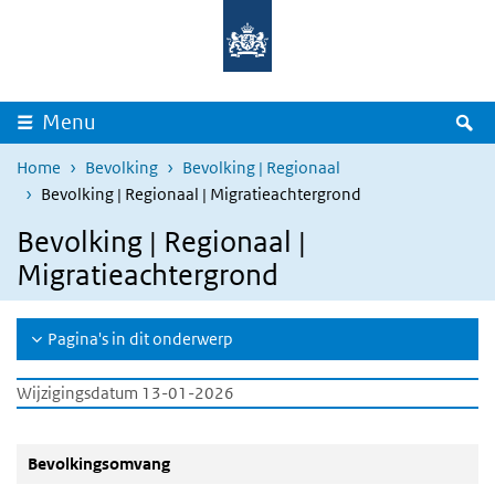
Overslaan en naar de inhoud gaan
Direct naar de hoofdnavigatie
Z
Menu
Home
Bevolking
Bevolking | Regionaal
Bevolking | Regionaal | Migratieachtergrond
Bevolking | Regionaal |
Migratieachtergrond
Pagina's in dit onderwerp
Wijzigingsdatum 13-01-2026
Bevolkingsomvang