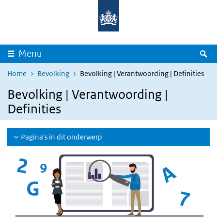
Overslaan en naar de inhoud gaan
Direct naar de hoofdnavigatie
Z
Menu
Home
Bevolking
Bevolking | Verantwoording | Definities
Bevolking | Verantwoording |
Definities
Pagina's in dit onderwerp