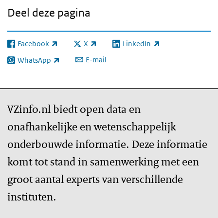
Deel deze pagina
Facebook
X
LinkedIn
(externe link)
(externe link)
(externe link)
E-mail
WhatsApp
(externe link)
VZinfo.nl biedt open data en
onafhankelijke en wetenschappelijk
onderbouwde informatie. Deze informatie
komt tot stand in samenwerking met een
groot aantal experts van verschillende
instituten.