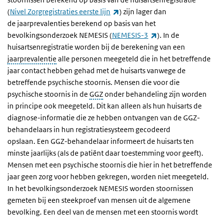
(externe link)
(
Nivel Zorgregistraties eerste lijn
) zijn lager dan
de jaarprevalenties berekend op basis van het
(externe link)
bevolkingsonderzoek NEMESIS (
NEMESIS-3
). In de
huisartsenregistratie worden bij de berekening van een
jaarprevalentie
alle personen meegeteld die in het betreffende
jaar contact hebben gehad met de huisarts vanwege de
betreffende psychische stoornis.
Mensen die voor die
psychische stoornis in de
GGZ
onder behandeling zijn worden
in principe ook meegeteld. Dit kan alleen als hun huisarts de
diagnose-informatie die ze hebben ontvangen van de GGZ-
behandelaars in hun registratiesysteem gecodeerd
opslaan.
Een GGZ-behandelaar informeert de huisarts ten
minste jaarlijks (als de patiënt daar toestemming voor geeft).
Mensen met een psychische stoornis die hier in het betreffende
jaar geen zorg voor hebben gekregen, worden niet meegeteld.
In het bevolkingsonderzoek NEMESIS worden stoornissen
gemeten bij een steekproef van mensen uit de algemene
bevolking. Een deel van de mensen met een stoornis wordt