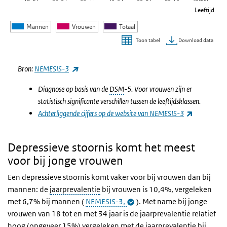
Leeftijd
Mannen
Vrouwen
Totaal
Download data
Toon tabel
Einde van interactieve grafiek.
(externe link)
Bron:
NEMESIS-3
Diagnose op basis van de
DSM
-5. Voor vrouwen zijn er
statistisch significante verschillen tussen de leeftijdsklassen.
(externe l
Achterliggende cijfers op de website van NEMESIS-3
Depressieve stoornis komt het meest
voor bij jonge vrouwen
Een depressieve stoornis komt vaker voor bij vrouwen dan bij
mannen: de
jaarprevalentie
bij vrouwen is 10,4%, vergeleken
met 6,7% bij mannen (
NEMESIS-3,
).
Met name bij jonge
vrouwen van 18 tot en met 34 jaar is de jaarprevalentie relatief
hoog (ongeveer 15%) vergeleken met de jaarprevalentie bij