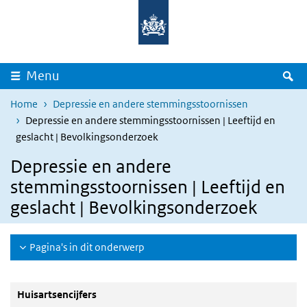
Overslaan en naar de inhoud gaan
Direct naar de hoofdnavigatie
Z
Menu
Home
Depressie en andere stemmingsstoornissen
Depressie en andere stemmingsstoornissen | Leeftijd en
geslacht | Bevolkingsonderzoek
Depressie en andere
stemmingsstoornissen | Leeftijd en
geslacht | Bevolkingsonderzoek
Pagina's in dit onderwerp
Huisartsencijfers