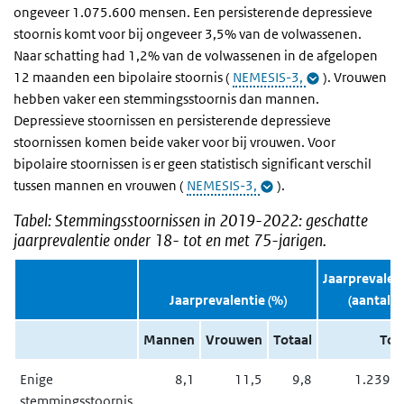
ongeveer
1.075.600 mensen.
Een persisterende depressieve
stoornis komt voor bij o
ngeveer 3,5% van de volwassenen.
Naar schatting had 1,2% van de volwassenen in de afgelopen
12 maanden een bipolaire stoornis
(
NEMESIS-3,
)
. Vrouwen
hebben vaker een stemmingsstoornis dan mannen.
Depressieve stoornissen en persisterende depressieve
stoornissen komen beide vaker voor bij vrouwen. Voor
bipolaire stoornissen is er geen statistisch significant verschil
tussen mannen en vrouwen (
NEMESIS-3,
).
Tabel: Stemmingsstoornissen in 2019-2022: geschatte
jaarprevalentie onder 18- tot en met 75-jarigen.
Jaarprevalen
Jaarprevalentie (%)
(aantal)
Mannen
Vrouwen
Totaal
Tot
Enige
8,1
11,5
9,8
1.239.
stemmingsstoornis