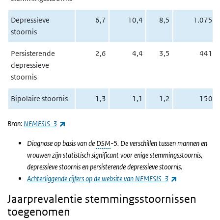
Depressieve
6,7
10,4
8,5
1.075.
stoornis
Persisterende
2,6
4,4
3,5
441.7
depressieve
stoornis
Bipolaire stoornis
1,3
1,1
1,2
150.3
(externe link)
Bron:
NEMESIS-3
Diagnose op basis van de
DSM
-5. De verschillen tussen mannen en
vrouwen zijn statistisch significant voor enige stemmingsstoornis,
depressieve stoornis en persisterende depressieve stoornis.
(externe link
Achterliggende cijfers op de website van NEMESIS-3
Jaarprevalentie stemmingsstoornissen
toegenomen