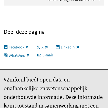
Deel deze pagina
Facebook
X
LinkedIn
(externe link)
(externe link)
(externe link)
E-mail
WhatsApp
(externe link)
VZinfo.nl biedt open data en
onafhankelijke en wetenschappelijk
onderbouwde informatie. Deze informatie
komt tot stand in samenwerking met een