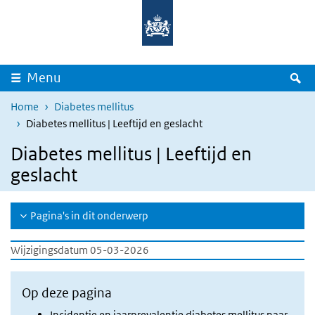
Overslaan en naar de inhoud gaan
Direct naar de hoofdnavigatie
Z
Menu
Home
Diabetes mellitus
Diabetes mellitus | Leeftijd en geslacht
Diabetes mellitus | Leeftijd en
geslacht
Pagina's in dit onderwerp
Wijzigingsdatum 05-03-2026
Op deze pagina
Incidentie en jaarprevalentie diabetes mellitus naar