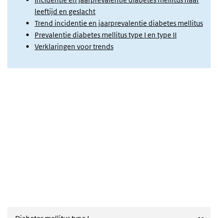
leeftijd en geslacht
Trend incidentie en jaarprevalentie diabetes mellitus
Prevalentie diabetes mellitus type I en type II
Verklaringen voor trends
Verwijzing naar diabetes mellitus
Overslaan
iframe:
Verwijzing
naar
diabetes
mellitus