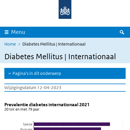
Overslaan en naar de inhoud gaan
Direct naar de hoofdnavigatie
Z
Menu
Home
Diabetes Mellitus | Internationaal
Diabetes Mellitus | Internationaal
Pagina's in dit onderwerp
Wijzigingsdatum 12-04-2023
Prevalentie diabetes internationaal 2021
Prevalentie diabetes internationaal
Sla de grafiek 'Prevalentie diabetes internationaal 2021' over en 
Prevalentie diabetes internationaal 2021
20 tot en met 79 jaar
Staaf grafiek met 31 staven.
20 tot en met 79 jaar
Spanje
Bekijk als data tabel.
Portugal