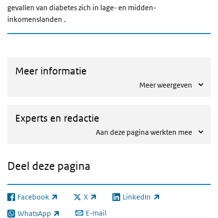
gevallen van diabetes zich in lage- en midden-
inkomenslanden .
Meer informatie
Meer weergeven
Experts en redactie
Aan deze pagina werkten mee
Deel deze pagina
Facebook
X
LinkedIn
(externe link)
(externe link)
(externe link)
E-mail
WhatsApp
(externe link)