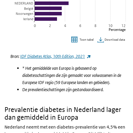
NEDERLAND
België
Noorwegen
Ierland
0
2
4
6
8
10
12
Percentage
Download data
Toon tabel
Einde van interactieve grafiek.
(externe link)
Bron:
IDF Diabetes Atlas, 10th Edition, 2021
* Het gemiddelde van Europa is gebaseerd op
diabetesschattingen die zijn gemaakt voor volwassenen in de
Europese IDF regio (59 Europese landen en gebieden).
De prevalentieschattingen zijn gestandaardiseerd.
Prevalentie diabetes in Nederland lager
dan gemiddeld in Europa
Nederland neemt met een diabetes-prevalentie van 4,5% een