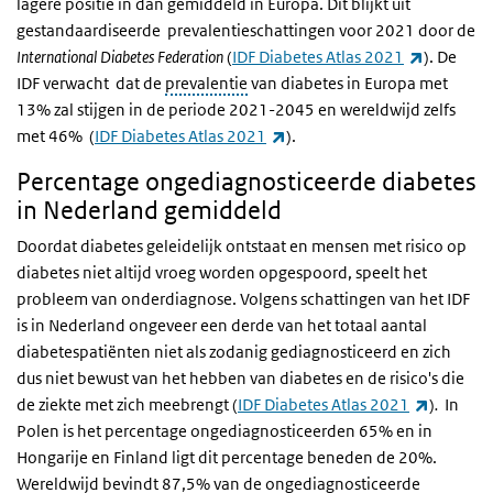
lagere positie in dan gemiddeld in Europa. Dit blijkt uit
gestandaardiseerde prevalentieschattingen voor 2021 door de
(externe l
International Diabetes Federation
(
IDF Diabetes Atlas 2021
). De
IDF verwacht dat de
prevalentie
van diabetes in Europa met
13% zal stijgen in de periode 2021-2045 en wereldwijd zelfs
(externe link)
met 46% (
IDF Diabetes Atlas 2021
).
Percentage ongediagnosticeerde diabetes
in Nederland gemiddeld
Doordat diabetes geleidelijk ontstaat en mensen met risico op
diabetes niet altijd vroeg worden opgespoord, speelt het
probleem van onderdiagnose. Volgens schattingen van het IDF
is in Nederland ongeveer een derde van het totaal aantal
diabetespatiënten niet als zodanig gediagnosticeerd en zich
dus niet bewust van het hebben van diabetes en de risico's die
(externe 
de ziekte met zich meebrengt (
IDF Diabetes Atlas 2021
)
.
In
Polen is het percentage ongediagnosticeerden 65% en in
Hongarije en Finland ligt dit percentage beneden de 20%.
Wereldwijd bevindt 87,5% van de ongediagnosticeerde