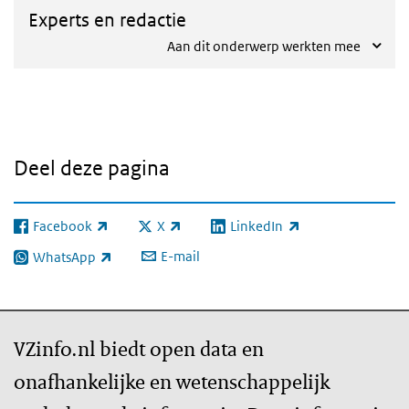
Experts en redactie
Aan dit onderwerp werkten mee
Deel deze pagina
Facebook
X
LinkedIn
(externe link)
(externe link)
(externe link)
E-mail
WhatsApp
(externe link)
VZinfo.nl biedt open data en
onafhankelijke en wetenschappelijk