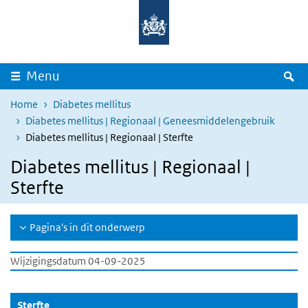
Overslaan en naar de inhoud gaan
Direct naar de hoofdnavigatie
Z
Menu
Home
Diabetes mellitus
Diabetes mellitus | Regionaal | Geneesmiddelengebruik
Diabetes mellitus | Regionaal | Sterfte
Diabetes mellitus | Regionaal |
Sterfte
Pagina's in dit onderwerp
Wijzigingsdatum 04-09-2025
(Actieve knop)
Sterfte