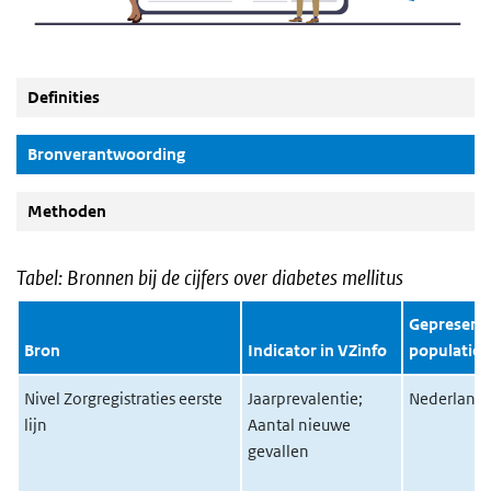
Definities
(Actieve knop)
Bronverantwoording
Methoden
Tabel: Bronnen bij de cijfers over diabetes mellitus
Gepresent
Bron
Indicator in VZinfo
populatie 
Nivel Zorgregistraties eerste
Jaarprevalentie;
Nederlands
lijn
Aantal nieuwe
gevallen