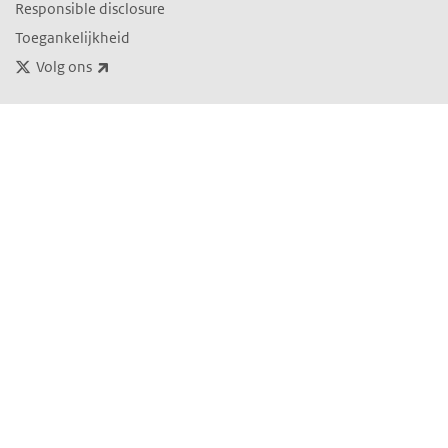
Responsible disclosure
Toegankelijkheid
(externe link)
Volg ons