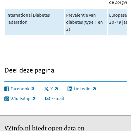
de Zorgver
International Diabetes
Prevalentie van
Europese b
Federation
diabetes (type 1 en
20-79 jaar
2)
Deel deze pagina
Facebook
X
LinkedIn
(externe link)
(externe link)
(externe link)
E-mail
WhatsApp
(externe link)
VZinfo.nl biedt open data en