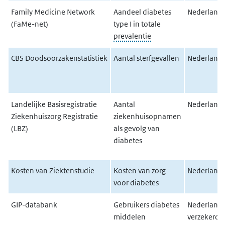
Family Medicine Network
Aandeel diabetes
Nederlands
(FaMe-net)
type I in totale
prevalentie
CBS Doodsoorzakenstatistiek
Aantal sterfgevallen
Nederlands
Landelijke Basisregistratie
Aantal
Nederlands
Ziekenhuiszorg Registratie
ziekenhuisopnamen
(LBZ)
als gevolg van
diabetes
Kosten van Ziektenstudie
Kosten van zorg
Nederlands
voor diabetes
GIP-databank
Gebruikers diabetes
Nederland
middelen
verzekerde