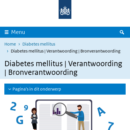
Overslaan en naar de inhoud gaan
Direct naar de hoofdnavigatie
Z
Menu
Home
Diabetes mellitus
Diabetes mellitus | Verantwoording | Bronverantwoording
Diabetes mellitus | Verantwoording
| Bronverantwoording
Pagina's in dit onderwerp