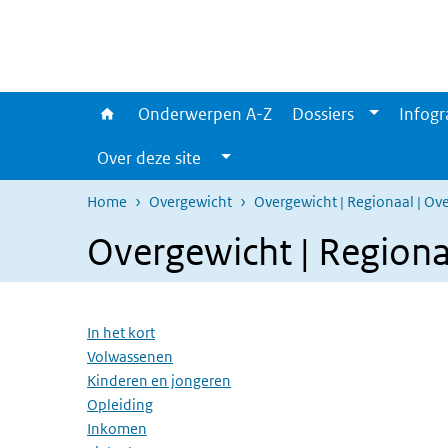
Overslaan en naar de inhoud gaan
Direct naar de hoofdnavigatie
Onderwerpen A-Z
Dossiers
Infogr
Over deze site
Home
Overgewicht
Overgewicht | Regionaal | Ov
Overgewicht | Regiona
Overslaan menu
In het kort
Volwassenen
Kinderen en jongeren
Opleiding
Inkomen