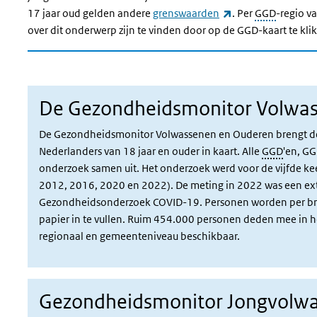
(externe link)
17 jaar oud gelden andere
grenswaarden
.
Per
GGD
-regio v
over dit onderwerp zijn te vinden door op de GGD-kaart te kli
De Gezondheidsmonitor Volwa
De Gezondheidsmonitor Volwassenen en Ouderen brengt de g
Nederlanders van 18 jaar en ouder in kaart. Alle
GGD
'en, G
onderzoek samen uit. Het onderzoek werd voor de vijfde kee
2012, 2016, 2020 en 2022). De meting in 2022 was een ext
Gezondheidsonderzoek COVID-19. Personen worden per brief
papier in te vullen. Ruim 454.000 personen deden mee in het
regionaal en gemeenteniveau beschikbaar.
Gezondheidsmonitor Jongvolw