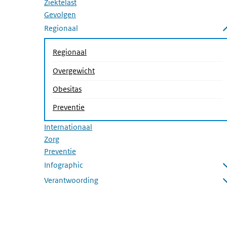
Ziektelast
Gevolgen
Regionaal
Submenu sluiten
Regionaal
Overgewicht
(Actieve pagina)
Obesitas
Preventie
Internationaal
Zorg
Preventie
Infographic
Submenu openen
Verantwoording
Submenu openen