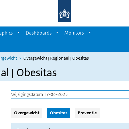
aphics
Dashboards
Monitors
ergewicht
Overgewicht | Regionaal | Obesitas
al | Obesitas
Wijzigingsdatum 17-06-2025
(Actieve knop)
Overgewicht
Obesitas
Preventie