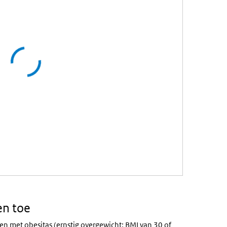
en toe
nen met
obesitas
(ernstig overgewicht;
BMI
van 30 of