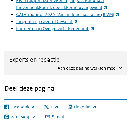
RIVM rapport Doorrekening impact Nationaal
(externe lin
Preventieakkoord: deelakkoord overgewicht
(exter
GALA-monitor 2025. Van ambitie naar actie (RIVM)
(externe link)
Jongeren op Gezond Gewicht
(externe link)
Partnerschap Overgewicht Nederland
Experts en redactie
Aan deze pagina werkten mee
Deel deze pagina
Facebook
X
LinkedIn
(externe link)
(externe link)
(externe link)
E-mail
WhatsApp
(externe link)