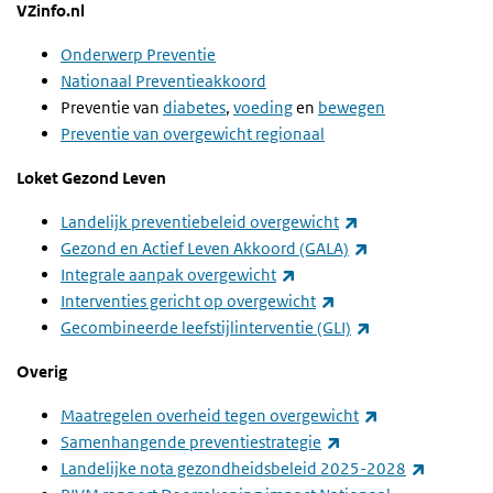
VZinfo.nl
Onderwerp Preventie
Nationaal Preventieakkoord
Preventie van
diabetes
,
voeding
en
bewegen
Preventie van overgewicht regionaal
Loket Gezond Leven
(externe link)
Landelijk preventiebeleid overgewicht
(externe link)
Gezond en Actief Leven Akkoord (GALA)
(externe link)
Integrale aanpak overgewicht
(externe link)
Interventies gericht op overgewicht
(externe link)
Gecombineerde leefstijlinterventie (GLI)
Overig
(externe link)
Maatregelen overheid tegen overgewicht
(externe link)
Samenhangende preventiestrategie
(externe 
Landelijke nota gezondheidsbeleid 2025-2028