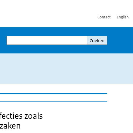
Contact
English
Zoeken
Zoeken
fecties zoals
rzaken