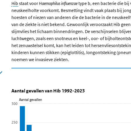
Hib
staat voor
Haemophilus influenzae
type b, een bacterie die bij
neuskeelholte voorkomt. Besmetting vindt vaak plaats bij jon
hoesten of niezen van anderen die
de bacterie in de neuskeel
van de ziekte is niet bekend. Gewoonlijk veroorzaakt Hib geen 
slijmvlies het lichaam binnendringen. De verschijnselen blijv
luchtwegen, zoals een snotneus en keel-, oor- of bijholteontst
het zenuwstelsel komt, kan het leiden tot hersenvliesontstekin
kinderen kunnen stikken (epiglottitis), longontsteking (pneumo
noemen we invasieve ziekten.
Aantal gevallen van Hib 1992-2023
Aantal gevallen van Hib
Sla de grafiek 'Aantal gevallen van Hib 1992-2023' over en ga
Aantal gevallen van Hib 1992-2023
Aantal gevallen
Staaf grafiek met 32 staven.
300
Bekijk als data tabel.
De grafiek heeft 1 X-as die categories weergeeft.
250
De grafiek heeft 1 Y-as die Aantal gevallen weergeeft.