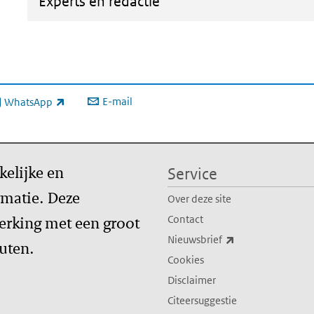
Experts en redactie
E-mail
WhatsApp
xterne link)
kelijke en
Service
matie. Deze
Over deze site
erking met een groot
Contact
(externe link)
Nieuwsbrief
tuten.
Cookies
Disclaimer
Citeersuggestie