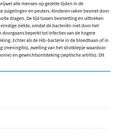
 vrijwel alle mensen op gezette tijden in de
ge zuigelingen en peuters. Kinderen raken besmet door
holte dragen
. De tijd tussen besmetting en uitbreken
ernstige ziekte, omdat de bacteriën niet door het
en doorgaans beperkt tot infecties van de hogere
eking. Echter als de Hib-bacterie in de bloedbaan of in
g (meningitis), zwelling van het strotklepje waardoor
nie) en gewrichtsontsteking (septische artritis). Dit
 naar de datatabel