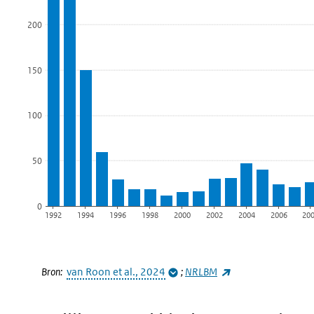
200
150
100
50
0
1992
1994
1996
1998
2000
2002
2004
2006
20
Einde van interactieve grafiek.
(externe link)
Bron:
van Roon et al., 2024
;
NRLBM