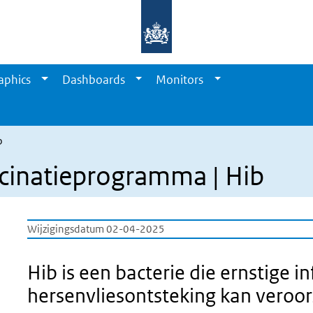
aphics
Dashboards
Monitors
b
accinatieprogramma | Hib
Wijzigingsdatum 02-04-2025
Hib is een bacterie die ernstige in
hersenvliesontsteking kan veroo