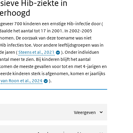
asieve
Hib
-ziekte in
verhoogd
ngeveer 700 kinderen een ernstige Hib-infectie door (
 daalde het aantal tot 17 in 2001. In 2002-2005
genomen. De oorzaak van deze toename was niet
ib infecties toe. Voor andere leeftijdsgroepen was in
e jaren (
Steens et al., 2021
). Onder individuen
tal meer te zien. Bij kinderen blijft het aantal
 komen de meeste gevallen voor tot en met 4-jarigen en
neerde kinderen sterk is afgenomen, komen er jaarlijks
van Roon et al., 2024
).
Weergeven