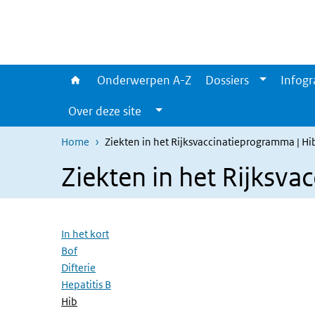
Overslaan en naar de inhoud gaan
Direct naar de hoofdnavigatie
Onderwerpen A-Z
Dossiers
Infogr
Over deze site
Home
Ziekten in het Rijksvaccinatieprogramma | Hi
Ziekten in het Rijksv
Overslaan menu
In het kort
Bof
Difterie
Hepatitis B
(Actieve pagina)
Hib