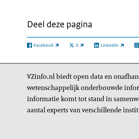
Deel deze pagina
Facebook
X
LinkedIn
(externe link)
(externe link)
(externe link)
(e
VZinfo.nl biedt open data en onafhan
wetenschappelijk onderbouwde infor
informatie komt tot stand in samenw
aantal experts van verschillende insti