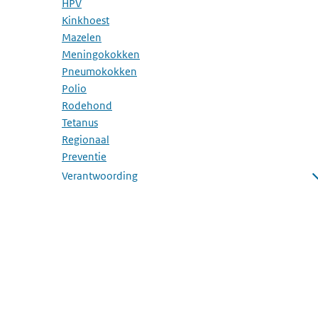
HPV
Kinkhoest
Mazelen
Meningokokken
Pneumokokken
Polio
Rodehond
Tetanus
Regionaal
Preventie
Verantwoording
Submenu openen