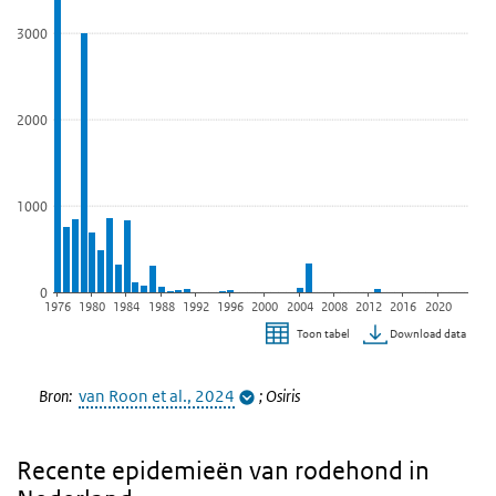
3000
2000
1000
0
1976
1980
1984
1988
1992
1996
2000
2004
2008
2012
2016
2020
Download data
Toon tabel
Einde van interactieve grafiek.
Bron:
van Roon et al., 2024
;
Osiris
Recente epidemieën van rodehond in