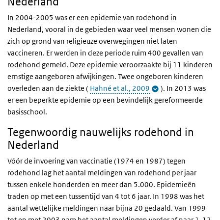
Nederland
In 2004-2005 was er een epidemie van rodehond in
Nederland, vooral in de gebieden waar veel mensen wonen die
zich op grond van religieuze overwegingen niet laten
vaccineren. Er werden in deze periode ruim 400 gevallen van
rodehond gemeld. Deze epidemie veroorzaakte bij 11 kinderen
ernstige aangeboren afwijkingen. Twee ongeboren kinderen
overleden aan de ziekte
(
Hahné et al., 2009
)
. In 2013 was
er een beperkte epidemie op een bevindelijk gereformeerde
basisschool.
Tegenwoordig nauwelijks rodehond in
Nederland
Vóór de invoering van vaccinatie (1974 en 1987) tegen
rodehond lag het aantal meldingen van rodehond per jaar
tussen enkele honderden en meer dan 5.000. Epidemieën
traden op met een tussentijd van 4 tot 6 jaar. In 1998 was het
aantal wettelijke meldingen naar bijna 20 gedaald. Van 1999
tot en met 2003 nam het aantal meldingen verder af naar 1-12