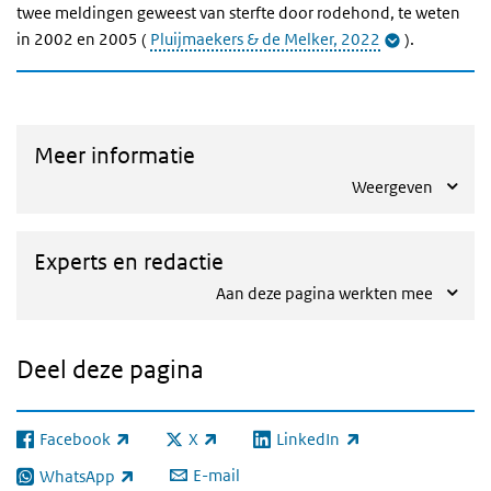
twee meldingen geweest van sterfte door rodehond, te weten
in 2002 en 2005
(
Pluijmaekers & de Melker, 2022
)
.
Meer informatie
Weergeven
Experts en redactie
Aan deze pagina werkten mee
Deel deze pagina
Facebook
X
LinkedIn
(externe link)
(externe link)
(externe link)
E-mail
WhatsApp
(externe link)