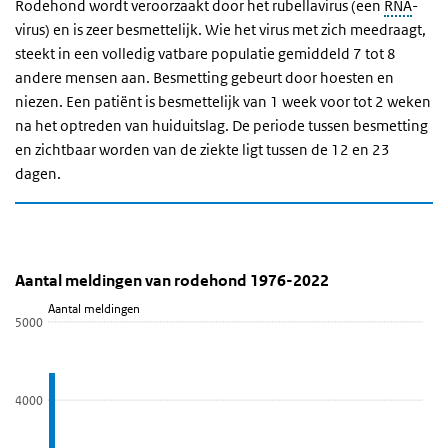
Rodehond wordt veroorzaakt door het rubellavirus (een
RNA
-
virus) en is zeer besmettelijk. Wie het virus met zich meedraagt,
steekt in een volledig vatbare populatie gemiddeld 7 tot 8
andere mensen aan. Besmetting gebeurt door hoesten en
niezen. Een patiënt is besmettelijk van 1 week voor tot 2 weken
na het optreden van huiduitslag. De periode tussen besmetting
en zichtbaar worden van de ziekte ligt tussen de 12 en 23
dagen.
Aantal meldingen van rodehond 1976-2022
Aantal meldingen van rodehond
Sla de grafiek 'Aantal meldingen van rodehond 1976-2022' over e
Aantal meldingen van rodehond 1976-2022
Staaf grafiek met 48 staven.
Aantal meldingen
5000
Bekijk als data tabel.
De grafiek heeft 1 X-as die categories weergeeft.
De grafiek heeft 1 Y-as die Aantal meldingen weergeeft.
4000