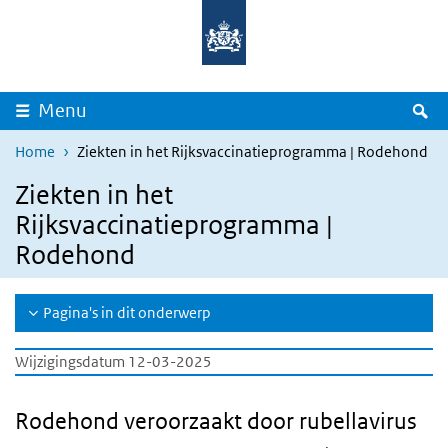
Overslaan en naar de inhoud gaan
Direct naar de hoofdnavigatie
Z
Menu
Home
Ziekten in het Rijksvaccinatieprogramma | Rodehond
Ziekten in het
Rijksvaccinatieprogramma |
Rodehond
Pagina's in dit onderwerp
Wijzigingsdatum 12-03-2025
Rodehond veroorzaakt door rubellavirus