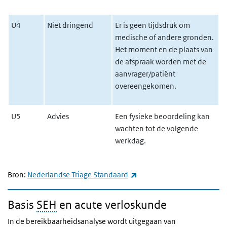
U4
Niet dringend
Er is geen tijdsdruk om
medische of andere gronden.
Het moment en de plaats van
de afspraak worden met de
aanvrager/patiënt
overeengekomen.
U5
Advies
Een fysieke beoordeling kan
wachten tot de volgende
werkdag.
(externe link)
Bron:
Nederlandse Triage Standaard
Basis
SEH
en acute verloskunde
In de bereikbaarheidsanalyse wordt uitgegaan van