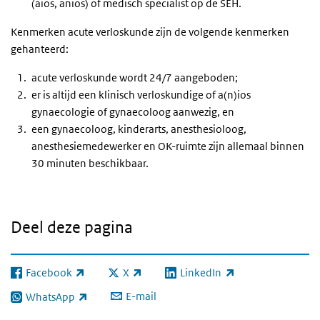
(aios, anios) of medisch specialist op de SEH.
Kenmerken acute verloskunde zijn de volgende kenmerken
gehanteerd:
acute verloskunde wordt 24/7 aangeboden;
er is altijd een klinisch verloskundige of a(n)ios
gynaecologie of gynaecoloog aanwezig, en
een gynaecoloog, kinderarts, anesthesioloog,
anesthesiemedewerker en OK-ruimte zijn allemaal binnen
30 minuten beschikbaar.
Deel deze pagina
Facebook
X
LinkedIn
(externe link)
(externe link)
(externe link)
E-mail
WhatsApp
(externe link)