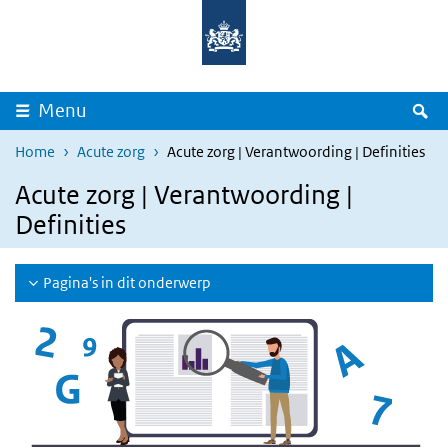
Overslaan en naar de inhoud gaan
Direct naar de hoofdnavigatie
Z
Menu
Home
Acute zorg
Acute zorg | Verantwoording | Definities
Acute zorg | Verantwoording |
Definities
Pagina's in dit onderwerp