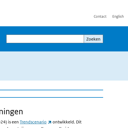
Contact
English
Zoeken
Zoeken
eningen
 link)
(externe link)
24) is een
Trendscenario
ontwikkeld. Dit