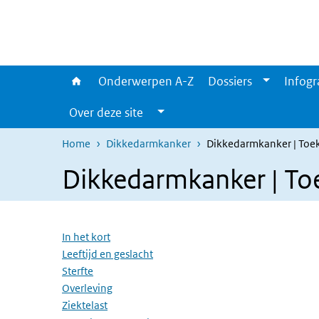
Overslaan en naar de inhoud gaan
Direct naar de hoofdnavigatie
Onderwerpen A-Z
Dossiers
Infogr
Over deze site
Home
Dikkedarmkanker
Dikkedarmkanker | Toe
Dikkedarmkanker | T
Overslaan menu
In het kort
Leeftijd en geslacht
Sterfte
Overleving
Ziektelast