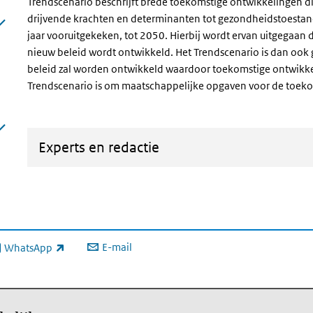
Trendscenario beschrijft brede toekomstige ontwikkelingen di
drijvende krachten en determinanten tot gezondheidstoestand
jaar vooruitgekeken, tot 2050. Hierbij wordt ervan uitgegaan d
nieuw beleid wordt ontwikkeld. Het Trendscenario is dan ook 
beleid zal worden ontwikkeld waardoor toekomstige ontwikke
Trendscenario is om maatschappelijke opgaven voor de toekom
Experts en redactie
E-mail
WhatsApp
xterne link)