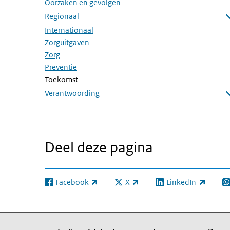
Oorzaken en gevolgen
Regionaal
Submenu openen
Internationaal
Zorguitgaven
Zorg
Preventie
(Actieve pagina)
Toekomst
Verantwoording
Submenu openen
Deel deze pagina
Facebook
X
LinkedIn
(externe link)
(externe link)
(externe link)
(e