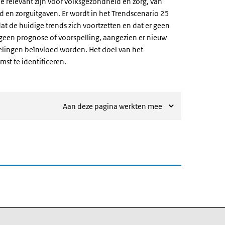
e relevant zijn voor volksgezondheid en zorg, van
 en zorguitgaven. Er wordt in het Trendscenario 25
at de huidige trends zich voortzetten en dat er geen
geen prognose of voorspelling, aangezien er nieuw
lingen beïnvloed worden. Het doel van het
st te identificeren.
Aan deze pagina werkten mee