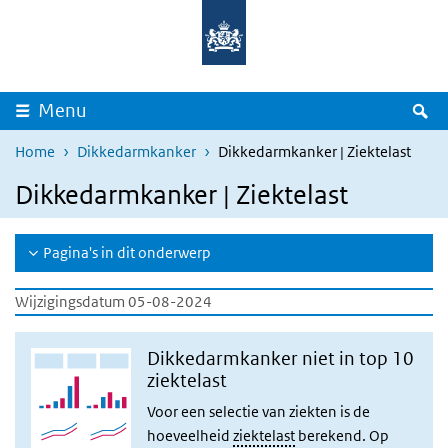
Overslaan en naar de inhoud gaan
Direct naar de hoofdnavigatie
Z
Menu
Home
Dikkedarmkanker
Dikkedarmkanker | Ziektelast
Dikkedarmkanker | Ziektelast
Pagina's in dit onderwerp
Wijzigingsdatum 05-08-2024
Dikkedarmkanker niet in top 10
ziektelast
Voor een selectie van ziekten is de
hoeveelheid
ziektelast
berekend.
Op