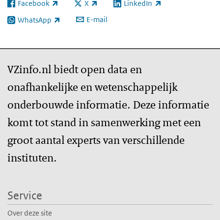
Facebook
X
LinkedIn
(externe link)
(externe link)
(externe link)
E-mail
WhatsApp
(externe link)
VZinfo.nl biedt open data en
onafhankelijke en wetenschappelijk
onderbouwde informatie. Deze informatie
komt tot stand in samenwerking met een
groot aantal experts van verschillende
instituten.
Service
Over deze site