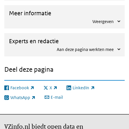
Meer informatie
Weergeven
Experts en redactie
Aan deze pagina werkten mee
Deel deze pagina
Facebook
X
LinkedIn
(externe link)
(externe link)
(externe link)
E-mail
WhatsApp
(externe link)
VZinfo.nl biedt open data en