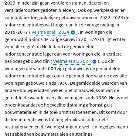
2023 minder zijn gaan ventileren (ramen, deuren en
ventilatieroosters gesloten hielden). Ook op werkplekken en
voor publiek toegankelijke gebouwen waren in 2022-2023 de
radonconcentraties wat hoger dan bij de vorige meting in
2016-2017 (
Velsma et al., 2024
). In woningen die
gebouwd zijn sinds de vorige survey in 2013/2014 ligt echter
voor alle regio’s in Nederland de gemiddelde
radonconcentratie lager dan voor woningen die in eerdere
periodes gebouwd zijn (
Velsma et al., 2024
). Ook in
woningen die vanaf 2000 zijn gebouwd, is de gemiddelde
radonconcentratie lager dan de gemiddelde waarde over alle
woningen gebouwd sinds 1930. De gemiddelde waarden van
andere bouwperioden weken niet of nauwelijks af van de
gemiddelde waarde over alle woningen sinds 1930. Het is niet
ondenkbaar dat de hoeveelheid straling afkomstig uit
bouwmaterialen in de toekomst zal toenemen. Dit komt door
de toenemende wens tot hergebruik van industriële
restmaterialen en de weinig stringente wet- en regelgeving op
het gebied van bouwmaterialen en straling (