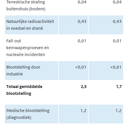
Terrestrische straling
0,04
0,04
buitenshuis (bodem)
Natuurlijke radioactiviteit
0,43
0,43
in voedsel en drank
Fall-out
0,01
0,01
kernwapenproeven en
nucleaire incidenten
Blootstelling door
<0,01
<0,01
industrie
Totaal gemiddelde
2,5
1,7
blootstelling
Medische blootstelling
1,2
1,2
(diagnostiek)