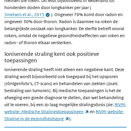
mensen die roken. Dit leidt bijvoorbeeld in Nederland tot
honderden doden door longkanker per jaar (
Smetsers et al., 2015
). Ongeveer 70% komt door radon en
ongeveer 30% door thoron. Radon is daarmee na roken de
belangrijkste oorzaak van longkanker. De sterfte betreft vooral
rokers, omdat de negatieve gezondheidseffecten van roken en
radon- of thoron elkaar versterken.
Ioniserende straling kent ook positieve
toepassingen
Ioniserende straling heeft niet alleen een negatieve kant. Deze
straling wordt bijvoorbeeld ook toegepast bij het opsporen
(röntgenfoto's, CT-scans) en behandelen van ziekten (zoals
bestraling van tumoren). Bij medische toepassingen is het de
afweging een goede diagnose te stellen, dan wel behandeling
uit te voeren, bij een zo laag mogelijke stralingsdosis (zie:
RIVM-
(externe link)
website: Medische Stralingstoepassingen
en
RIVM-website:
(externe link)
Straling in de gezondheidszorg
).