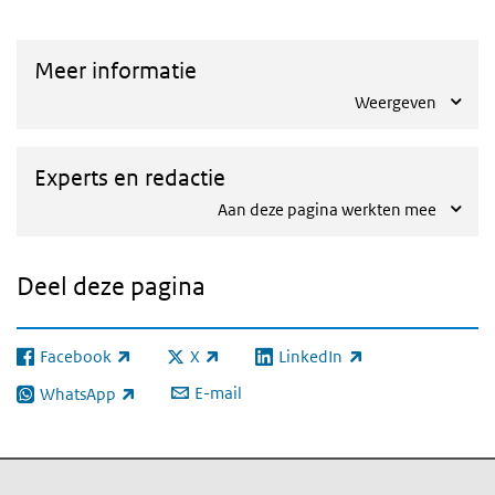
Meer informatie
Weergeven
Experts en redactie
Aan deze pagina werkten mee
Deel deze pagina
Facebook
X
LinkedIn
(externe link)
(externe link)
(externe link)
E-mail
WhatsApp
(externe link)