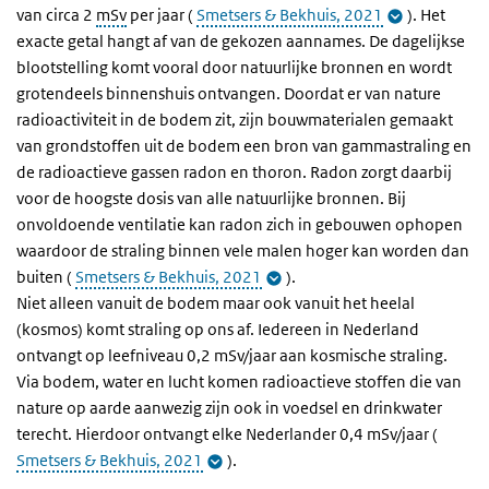
van circa 2
mSv
per jaar (
Smetsers & Bekhuis, 2021
).
Het
exacte getal hangt af van de gekozen aannames.
De dagelijkse
blootstelling komt vooral door natuurlijke bronnen en wordt
grotendeels binnenshuis ontvangen. Doordat er van nature
radioactiviteit in de bodem zit, zijn bouwmaterialen gemaakt
van grondstoffen uit de bodem een bron van gammastraling en
de radioactieve gassen radon en thoron. Radon zorgt daarbij
voor de hoogste dosis van alle natuurlijke bronnen. Bij
onvoldoende ventilatie kan radon zich in gebouwen ophopen
waardoor de straling binnen vele malen hoger kan worden dan
buiten (
Smetsers & Bekhuis, 2021
).
Niet alleen vanuit de bodem maar ook vanuit het heelal
(kosmos) komt straling op ons af. Iedereen in Nederland
ontvangt op leefniveau 0,2 mSv/jaar aan kosmische straling.
Via bodem, water en lucht komen radioactieve stoffen die van
nature op aarde aanwezig zijn ook in voedsel en drinkwater
terecht. Hierdoor ontvangt elke Nederlander 0,4 mSv/jaar (
Smetsers & Bekhuis, 2021
).