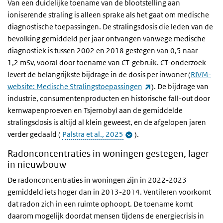
Van een duidelijke toename van de blootstelling aan
ioniserende straling is alleen sprake als het gaat om medische
diagnostische toepassingen. De stralingsdosis die leden van de
bevolking gemiddeld per jaar ontvangen vanwege medische
diagnostiek is tussen 2002 en 2018 gestegen van 0,5 naar
1,2 mSv, vooral door toename van CT-gebruik. CT-onderzoek
levert de belangrijkste bijdrage in de dosis per inwoner (
RIVM-
(externe link)
website: Medische Stralingstoepassingen
). De bijdrage van
industrie, consumentenproducten en historische fall-out door
kernwapenproeven en Tsjernobyl aan de gemiddelde
stralingsdosis is altijd al klein geweest, en de afgelopen jaren
verder gedaald (
Palstra et al., 2025
).
Radonconcentraties in woningen gestegen, lager
in nieuwbouw
De radonconcentraties in woningen zijn in 2022-2023
gemiddeld iets hoger dan in 2013-2014. Ventileren voorkomt
dat radon zich in een ruimte ophoopt. De toename komt
daarom mogelijk doordat mensen tijdens de energiecrisis in