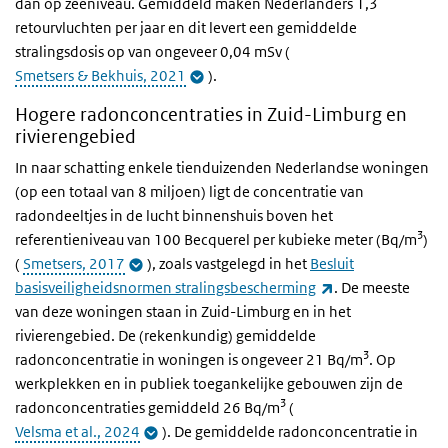
dan op zeeniveau. Gemiddeld maken Nederlanders 1,3
retourvluchten per jaar en dit levert een gemiddelde
stralingsdosis op van ongeveer 0,04 mSv (
Smetsers & Bekhuis, 2021
).
Hogere radonconcentraties in Zuid-Limburg en
rivierengebied
In naar schatting enkele tienduizenden Nederlandse woningen
(op een totaal van 8 miljoen) ligt de concentratie van
radondeeltjes in de lucht binnenshuis boven het
3
referentieniveau van 100 Becquerel per kubieke meter (Bq/m
)
(
Smetsers, 2017
), zoals vastgelegd in het
Besluit
(externe link)
basisveiligheidsnormen stralingsbescherming
. De meeste
van deze woningen staan in Zuid-Limburg en in het
rivierengebied. De (rekenkundig) gemiddelde
3
radonconcentratie in woningen is ongeveer 21 Bq/m
. Op
werkplekken en in publiek toegankelijke gebouwen zijn de
3
radonconcentraties gemiddeld 26 Bq/m
(
Velsma et al., 2024
).
De gemiddelde radonconcentratie in