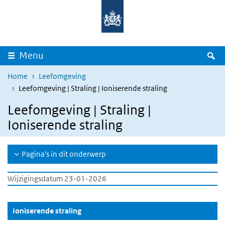
Overslaan en naar de inhoud gaan
Direct naar de hoofdnavigatie
Z
Menu
Home
Leefomgeving
Leefomgeving | Straling | Ioniserende straling
Leefomgeving | Straling |
Ioniserende straling
Pagina's in dit onderwerp
Wijzigingsdatum 23-01-2026
(Actieve knop)
Ioniserende straling