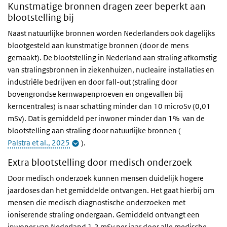
Kunstmatige bronnen dragen zeer beperkt aan
blootstelling bij
Naast natuurlijke bronnen worden Nederlanders ook dagelijks
blootgesteld aan kunstmatige bronnen (door de mens
gemaakt). De blootstelling in Nederland aan straling afkomstig
van stralingsbronnen in ziekenhuizen, nucleaire installaties en
industriële bedrijven en door fall-out (straling door
bovengrondse kernwapenproeven en ongevallen bij
kerncentrales) is naar schatting minder dan 10 microSv (0,01
mSv). Dat is gemiddeld per inwoner minder dan 1% van de
blootstelling aan straling door natuurlijke bronnen (
Palstra et al., 2025
).
Extra blootstelling door medisch onderzoek
Door medisch onderzoek kunnen mensen duidelijk hogere
jaardoses dan het gemiddelde ontvangen. Het gaat hierbij om
mensen die medisch diagnostische onderzoeken met
ioniserende straling ondergaan. Gemiddeld ontvangt een
inwoner van Nederland 1,2 mSv per jaar door alle medische