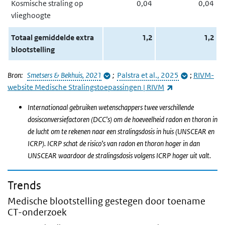
Kosmische straling op
0,04
0,04
vlieghoogte
Totaal gemiddelde extra
1,2
1,2
blootstelling
Bron:
Smetsers & Bekhuis, 2021
;
Palstra et al., 2025
;
RIVM-
(externe link)
website Medische Stralingstoepassingen | RIVM
Internationaal gebruiken wetenschappers twee verschillende
dosisconversiefactoren (DCC’s) om de hoeveelheid radon en thoron in
de lucht om te rekenen naar een stralingsdosis in huis (UNSCEAR en
ICRP). ICRP schat de risico’s van radon en thoron hoger in dan
UNSCEAR waardoor de stralingsdosis volgens ICRP hoger uit valt.
Trends
Medische blootstelling gestegen door toename
CT-onderzoek