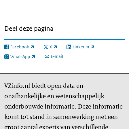
Deel deze pagina
Facebook
X
LinkedIn
(externe link)
(externe link)
(externe link)
E-mail
WhatsApp
(externe link)
VZinfo.nl biedt open data en
onafhankelijke en wetenschappelijk
onderbouwde informatie. Deze informatie
komt tot stand in samenwerking met een
groot aantal experts van verschillende