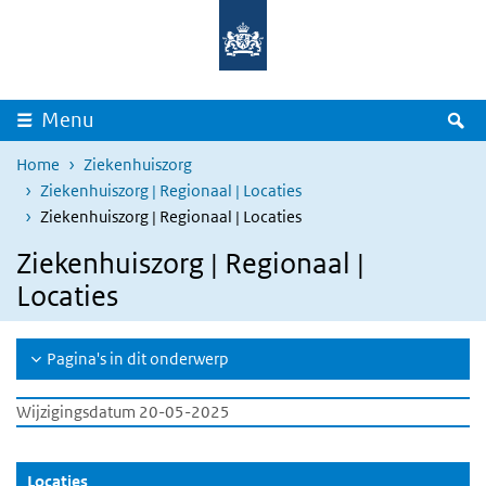
Overslaan en naar de inhoud gaan
Direct naar de hoofdnavigatie
Z
Menu
Home
Ziekenhuiszorg
Ziekenhuiszorg | Regionaal | Locaties
Ziekenhuiszorg | Regionaal | Locaties
Ziekenhuiszorg | Regionaal |
Locaties
Pagina's in dit onderwerp
Wijzigingsdatum 20-05-2025
(Actieve knop)
Locaties