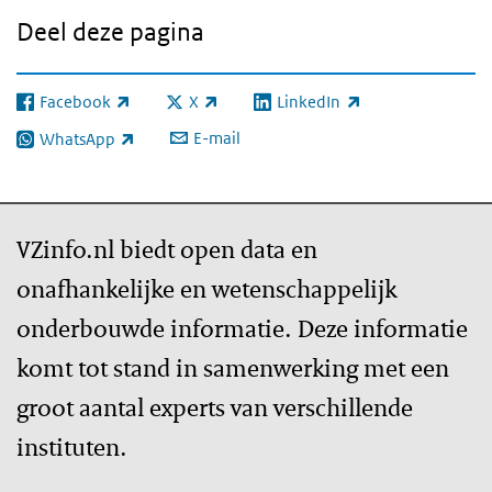
Deel deze pagina
Facebook
X
LinkedIn
(externe link)
(externe link)
(externe link)
E-mail
WhatsApp
(externe link)
VZinfo.nl biedt open data en
onafhankelijke en wetenschappelijk
onderbouwde informatie. Deze informatie
komt tot stand in samenwerking met een
groot aantal experts van verschillende
instituten.