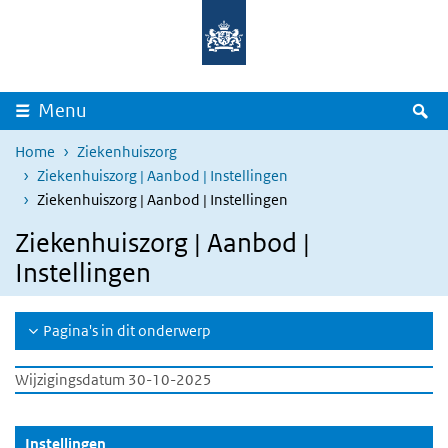
Overslaan en naar de inhoud gaan
Direct naar de hoofdnavigatie
Z
Menu
Home
Ziekenhuiszorg
Ziekenhuiszorg | Aanbod | Instellingen
Ziekenhuiszorg | Aanbod | Instellingen
Ziekenhuiszorg | Aanbod |
Instellingen
Pagina's in dit onderwerp
Wijzigingsdatum 30-10-2025
(Actieve knop)
Instellingen