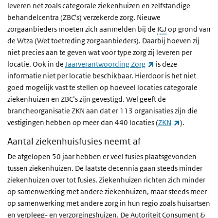
leveren net zoals categorale ziekenhuizen en zelfstandige
behandelcentra (ZBC's) verzekerde zorg. Nieuwe
zorgaanbieders moeten zich aanmelden bij de
IGJ
op grond van
de Wtza (Wet toetreding zorgaanbieders). Daarbij hoeven zij
niet precies aan te geven wat voor type zorg zij leveren per
(externe link)
locatie. Ook in de
Jaarverantwoording Zorg
is deze
informatie niet per locatie beschikbaar. Hierdoor is het niet
goed mogelijk vast te stellen op hoeveel locaties categorale
ziekenhuizen en ZBC’s zijn gevestigd. Wel geeft de
brancheorganisatie ZKN aan dat er 113 organisaties zijn die
(externe lin
vestigingen hebben op meer dan 440 locaties (
ZKN
).
Aantal ziekenhuisfusies neemt af
De afgelopen 50 jaar hebben er veel fusies plaatsgevonden
tussen ziekenhuizen. De laatste decennia gaan steeds minder
ziekenhuizen over tot fusies. Ziekenhuizen richten zich minder
op samenwerking met andere ziekenhuizen, maar steeds meer
op samenwerking met andere zorg in hun regio zoals huisartsen
en verpleeg- en verzorgingshuizen. De Autoriteit Consument &