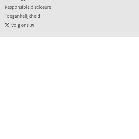
Responsible disclosure
Toegankelijkheid
(externe link)
Volg ons