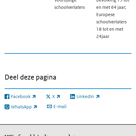
schoolverlaters
en met 64 jaar;
Europese
schoolverlaters
18 tot en met
24jaar
Deel deze pagina
Facebook
X
LinkedIn
(externe link)
(externe link)
(externe link)
E-mail
WhatsApp
(externe link)