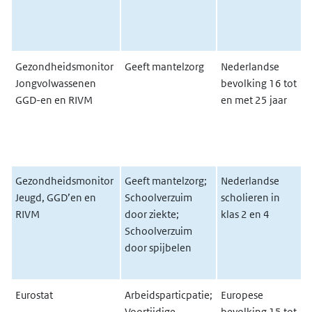
(
G
Gezondheidsmonitor
Geeft mantelzorg
Nederlandse
G
Jongvolwassenen
bevolking 16 tot
J
GGD-en en RIVM
en met 25 jaar
Z
W
G
Gezondheidsmonitor
Geeft mantelzorg;
Nederlandse
G
Jeugd, GGD’en en
Schoolverzuim
scholieren in
J
RIVM
door ziekte;
klas 2 en 4
Z
Schoolverzuim
W
door spijbelen
G
Eurostat
Arbeidsparticpatie;
Europese
E
Voortijdige
bevolking 15 tot