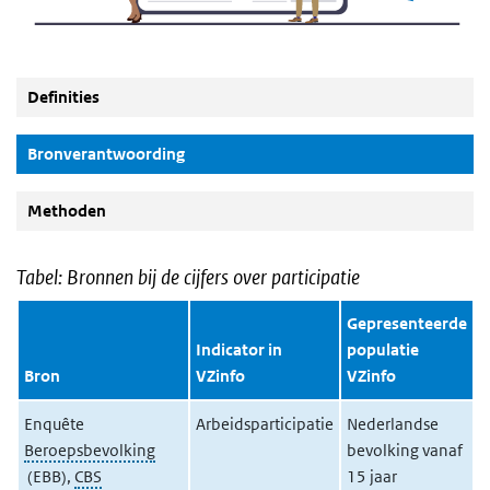
Definities
(Actieve knop)
Bronverantwoording
Methoden
Tabel: Bronnen bij de cijfers over participatie
Gepresenteerde
Indicator in
populatie
Bron
VZinfo
VZinfo
M
Enquête
Arbeidsparticipatie
Nederlandse
E
Beroepsbevolking
bevolking vanaf
(EBB),
CBS
15 jaar