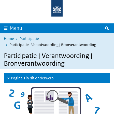
Overslaan en naar de inhoud gaan
Direct naar de hoofdnavigatie
Z
Menu
Home
Participatie
Participatie | Verantwoording | Bronverantwoording
Participatie | Verantwoording |
Bronverantwoording
Pagina's in dit onderwerp