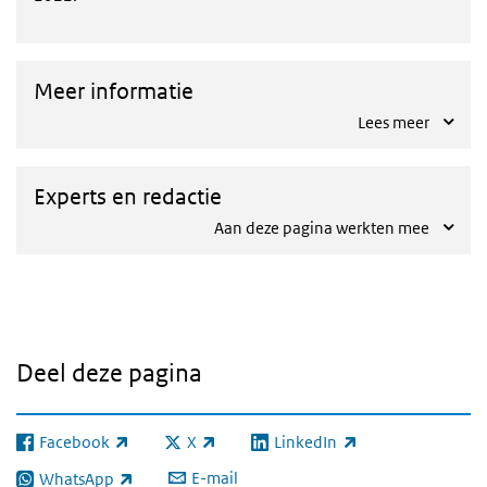
Meer informatie
Lees meer
Experts en redactie
Aan deze pagina werkten mee
Deel deze pagina
Facebook
X
LinkedIn
(externe link)
(externe link)
(externe link)
E-mail
WhatsApp
(externe link)