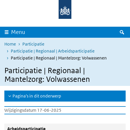
Overslaan en naar de inhoud gaan
Direct naar de hoofdnavigatie
Z
Menu
Home
Participatie
Participatie | Regionaal | Arbeidsparticipatie
Participatie | Regionaal | Mantelzorg: Volwassenen
Participatie | Regionaal |
Mantelzorg: Volwassenen
Pagina's in dit onderwerp
Wijzigingsdatum 17-06-2025
Arbeidsparticipatie