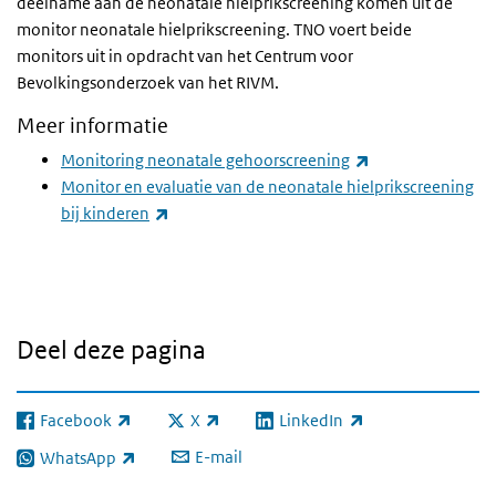
deelname aan de neonatale hielprikscreening komen uit de
monitor neonatale hielprikscreening. TNO voert beide
monitors uit in opdracht van het Centrum voor
Bevolkingsonderzoek van het RIVM.
Meer informatie
(externe link)
Monitoring neonatale gehoorscreening
Monitor en evaluatie van de neonatale hielprikscreening
(externe link)
bij kinderen
Deel deze pagina
Facebook
X
LinkedIn
(externe link)
(externe link)
(externe link)
E-mail
WhatsApp
(externe link)