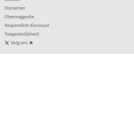
Disclaimer
Citeersuggestie
Responsible disclosure
Toegankelijkheid
(externe link)
Volg ons