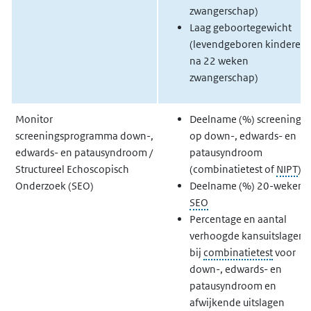
zwangerschap)
Laag geboortegewicht
(levendgeboren kinderen
na 22 weken
zwangerschap)
Monitor
Deelname (%) screening
screeningsprogramma down-,
op down-, edwards- en
edwards- en patausyndroom /
patausyndroom
Structureel Echoscopisch
(combinatietest of
NIPT
)
Onderzoek (SEO)
Deelname (%) 20-weken
SEO
Percentage en aantal
verhoogde kansuitslagen
bij
combinatietest
voor
down-, edwards- en
patausyndroom en
afwijkende uitslagen