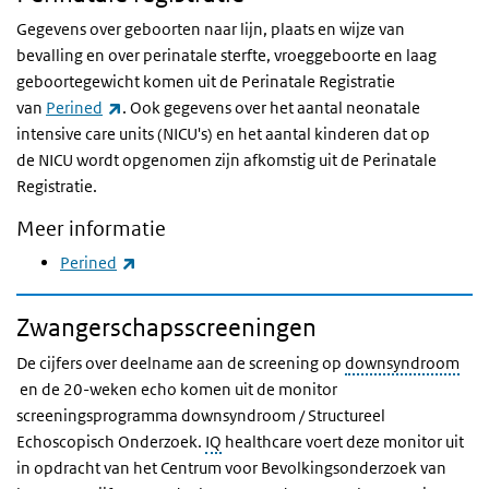
Gegevens over geboorten naar lijn, plaats en wijze van
bevalling en over perinatale sterfte, vroeggeboorte en laag
geboortegewicht komen uit de Perinatale Registratie
(externe link)
van
Perined
. Ook gegevens over het aantal neonatale
intensive care units (NICU's) en het aantal kinderen dat op
de NICU wordt opgenomen zijn afkomstig uit de Perinatale
Registratie.
Meer informatie
(externe link)
Perined
Zwangerschapsscreeningen
De cijfers over deelname aan de screening op
downsyndroom
en de 20-weken echo komen uit de monitor
screeningsprogramma downsyndroom / Structureel
Echoscopisch Onderzoek.
IQ
healthcare voert deze monitor uit
in opdracht van het Centrum voor Bevolkingsonderzoek van