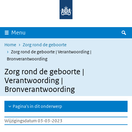
Overslaan en naar de inhoud gaan
Direct naar de hoofdnavigatie
Z
Menu
Home
Zorg rond de geboorte
Zorg rond de geboorte | Verantwoording |
Bronverantwoording
Zorg rond de geboorte |
Verantwoording |
Bronverantwoording
Pagina's in dit onderwerp
Wijzigingsdatum 03-03-2023