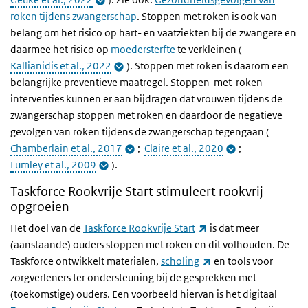
roken tijdens zwangerschap
.
Stoppen met roken is ook van
belang om het risico op hart- en vaatziekten bij de zwangere en
daarmee het risico op
moedersterfte
te verkleinen (
Kallianidis et al., 2022
).
Stoppen met roken is daarom een
belangrijke preventieve maatregel. Stoppen-met-roken-
interventies kunnen er aan bijdragen dat vrouwen tijdens de
zwangerschap stoppen met roken en daardoor de negatieve
gevolgen van roken tijdens de zwangerschap tegengaan (
Chamberlain et al., 2017
;
Claire et al., 2020
;
Lumley et al., 2009
).
Taskforce Rookvrije Start stimuleert rookvrij
opgroeien
(externe link)
Het doel van de
Taskforce Rookvrije Start
is dat meer
(aanstaande) ouders stoppen met roken en dit volhouden. De
(externe link)
Taskforce ontwikkelt materialen,
scholing
en tools voor
zorgverleners ter ondersteuning bij de gesprekken met
(toekomstige) ouders. Een voorbeeld hiervan is het digitaal