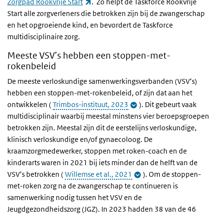
(externe link)
Zorgpad Rookvrije Start
. Zo helpt de Taskforce Rookvrije
Start alle zorgverleners die betrokken zijn bij de zwangerschap
en het opgroeiende kind, en bevordert de Taskforce
multidisciplinaire zorg.
Meeste VSV’s hebben een stoppen-met-
rokenbeleid
De meeste verloskundige samenwerkingsverbanden (VSV’s)
hebben een stoppen-met-rokenbeleid, of zijn dat aan het
ontwikkelen (
Trimbos-instituut, 2023
). Dit gebeurt vaak
multidisciplinair waarbij meestal minstens vier beroepsgroepen
betrokken zijn. Meestal zijn dit de eerstelijns verloskundige,
klinisch verloskundige en/of gynaecoloog. De
kraamzorgmedewerker, stoppen met roken-coach en de
kinderarts waren in 2021 bij iets minder dan de helft van de
VSV’s betrokken (
Willemse et al., 2021
). Om de stoppen-
met-roken zorg na de zwangerschap te continueren is
samenwerking nodig tussen het VSV en de
Jeugdgezondheidszorg (JGZ). In 2023 hadden 38 van de 46