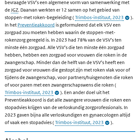
bevraagde VSV’s een algemene vorm van samenwerking met
de
JGZ
. Daarvan werkten er 12 samen op het gebied van
stoppen-met roken-begeleiding (
Trimbos-instituut, 2023
).
In het
Preventieakkoord
is geformuleerd dat elk VSV een
zorgpad zou moeten hebben waarin de stoppen-met-
rokenzorg geregeld is. In 2023 had 78% van de VSV’s ten
minste één zorgpad. Alle VSV’s die ten minste één zorgpad
hebben, hebben een zorgpad voor vrouwen die roken in de
zwangerschap. Minder dan de helft van de VSV’s heeft een
zorgpad voor vrouwen die gestopt zijn met roken vlak voor of
tijdens de zwangerschap, voor partners/huisgenoten die roken
of voor paren met een zwangerschapswens die roken (
Trimbos-instituut, 2023
). Een ander doel uit het
Preventieakkoord is dat alle zwangere vrouwen die roken een
stopadvies krijgen van de verloskundig zorgprofessionals. In
2023 gaven bijna alle verloskundigen en gynaecologen altijd
of vaak een stopadvies (
Trimbos-instituut, 2023
).