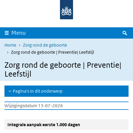
Overslaan en naar de inhoud gaan
Direct naar de hoofdnavigatie
Z
Menu
Home
Zorg rond de geboorte
Zorg rond de geboorte | Preventie| Leefstijl
Zorg rond de geboorte | Preventie|
Leefstijl
Pagina's in dit onderwerp
Wijzigingsdatum 13-07-2026
Integrale aanpak eerste 1.000 dagen