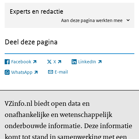
Experts en redactie
Aan deze pagina werkten mee
Deel deze pagina
Facebook
X
LinkedIn
(externe link)
(externe link)
(externe link)
E-mail
WhatsApp
(externe link)
VZinfo.nl biedt open data en
onafhankelijke en wetenschappelijk
onderbouwde informatie. Deze informatie
komt tot stand in samenwerking met een