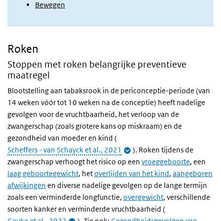
Bewegen
Roken
Stoppen met roken belangrijke preventieve
maatregel
Blootstelling aan tabaksrook in de periconceptie-periode (van
14 weken vóór tot 10 weken na de conceptie) heeft nadelige
gevolgen voor de vruchtbaarheid, het verloop van de
zwangerschap (zoals grotere kans op miskraam) en de
gezondheid van moeder en kind (
Scheffers - van Schayck et al., 2021
). Roken tijdens de
zwangerschap verhoogt het risico op een
vroeggeboorte
, een
laag geboortegewicht
, het
overlijden van het kind
,
aangeboren
afwijkingen
en diverse nadelige gevolgen op de lange termijn
zoals een verminderde longfunctie,
overgewicht
, verschillende
soorten kanker en verminderde vruchtbaarheid (
Geuke et al., 2022
). Zie ook:
Gezondheidsgevolgen van