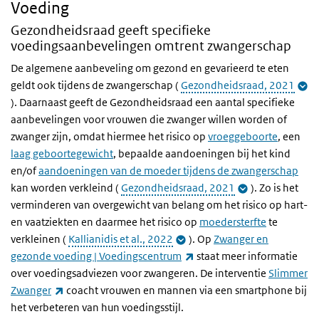
Voeding
Gezondheidsraad geeft specifieke
voedingsaanbevelingen omtrent zwangerschap
De algemene aanbeveling om gezond en gevarieerd te eten
geldt ook tijdens de zwangerschap (
Gezondheidsraad, 2021
). Daarnaast geeft de Gezondheidsraad een aantal specifieke
aanbevelingen voor vrouwen die zwanger willen worden of
zwanger zijn, omdat hiermee het risico op
vroeggeboorte
, een
laag geboortegewicht
, bepaalde aandoeningen bij het kind
en/of
aandoeningen van de moeder tijdens de zwangerschap
kan worden verkleind (
Gezondheidsraad, 2021
). Zo is het
verminderen van overgewicht van belang om het risico op hart-
en vaatziekten en daarmee het risico op
moedersterfte
te
verkleinen (
Kallianidis et al., 2022
). Op
Zwanger en
(externe link)
gezonde voeding | Voedingscentrum
staat meer informatie
over voedingsadviezen voor zwangeren. De interventie
Slimmer
(externe link)
Zwanger
coacht vrouwen en mannen via een smartphone bij
het verbeteren van hun voedingsstijl.