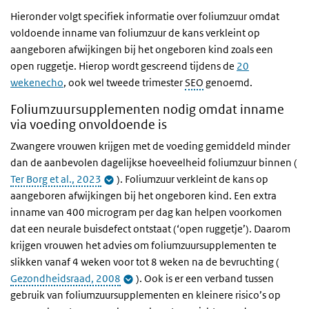
Hieronder volgt specifiek informatie over foliumzuur omdat
voldoende inname van foliumzuur de kans verkleint op
aangeboren afwijkingen bij het ongeboren kind zoals een
open ruggetje. Hierop wordt gescreend tijdens de
20
wekenecho
,
ook wel tweede trimester
SEO
genoemd.
Foliumzuursupplementen nodig omdat inname
via voeding onvoldoende is
Zwangere vrouwen krijgen met de voeding gemiddeld minder
dan de aanbevolen dagelijkse hoeveelheid foliumzuur binnen (
Ter Borg et al., 2023
).
Foliumzuur verkleint de kans op
aangeboren afwijkingen bij het ongeboren kind. Een extra
inname van 400 microgram per dag kan helpen voorkomen
dat een neurale buisdefect ontstaat (‘open ruggetje’). Daarom
krijgen vrouwen het advies om foliumzuursupplementen te
slikken vanaf 4 weken voor tot 8 weken na de bevruchting (
Gezondheidsraad, 2008
). Ook is er een verband tussen
gebruik van foliumzuursupplementen en kleinere risico’s op