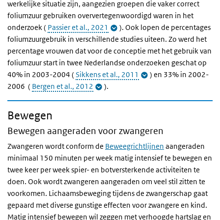
werkelijke situatie zijn, aangezien groepen die vaker correct
foliumzuur gebruiken oververtegenwoordigd waren in het
onderzoek (
Passier et al., 2021
). Ook lopen de percentages
foliumzuurgebruik in verschillende studies uiteen. Zo werd het
percentage vrouwen dat voor de conceptie met het gebruik van
foliumzuur start in twee Nederlandse onderzoeken geschat op
40% in 2003-2004 (
Sikkens et al., 2011
) en 33% in 2002-
2006 (
Bergen et al., 2012
).
Bewegen
Bewegen aangeraden voor zwangeren
Zwangeren wordt conform de
Beweegrichtlijnen
aangeraden
minimaal 150 minuten per week matig intensief te bewegen en
twee keer per week spier- en botversterkende activiteiten te
doen. Ook wordt zwangeren aangeraden om veel stil zitten te
voorkomen. Lichaamsbeweging tijdens de zwangerschap gaat
gepaard met diverse gunstige effecten voor zwangere en kind.
Matig intensief bewegen wil zeggen met verhoogde hartslag en