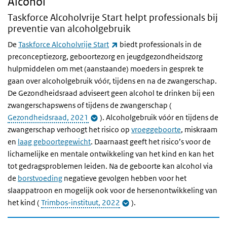
Alcohol
Taskforce Alcoholvrije Start helpt professionals bij
preventie van alcoholgebruik
(externe link)
De
Taskforce Alcoholvrije Start
biedt professionals in de
preconceptiezorg, geboortezorg en jeugdgezondheidszorg
hulpmiddelen om met (aanstaande) moeders in gesprek te
gaan over alcoholgebruik vóór, tijdens en na de zwangerschap.
De Gezondheidsraad adviseert geen alcohol te drinken bij een
zwangerschapswens of tijdens de zwangerschap (
Gezondheidsraad, 2021
). Alcoholgebruik vóór en tijdens de
zwangerschap verhoogt het risico op
vroeggeboorte
, miskraam
en
laag geboortegewicht
. Daarnaast geeft het risico’s voor de
lichamelijke en mentale ontwikkeling van het kind en kan het
tot gedragsproblemen leiden. Na de geboorte kan alcohol via
de
borstvoeding
negatieve gevolgen hebben voor het
slaappatroon en mogelijk ook voor de hersenontwikkeling van
het kind (
Trimbos-instituut, 2022
).